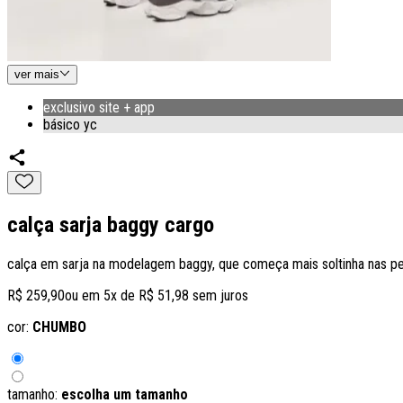
ver
mais
exclusivo site + app
básico yc
calça sarja baggy cargo
calça em sarja na modelagem baggy, que começa mais soltinha nas pernas
R$ 259,90
ou em
5
x de
R$ 51,98
sem juros
cor:
CHUMBO
tamanho:
escolha um tamanho