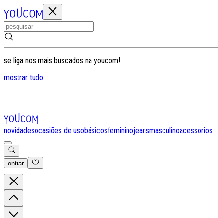
se liga nos mais buscados na youcom!
mostrar tudo
novidades
ocasiões de uso
básicos
feminino
jeans
masculino
acessórios
entrar
0