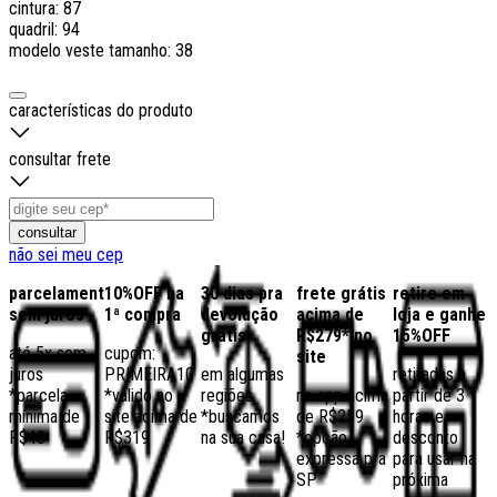
cintura: 87
quadril: 94
modelo veste tamanho: 38
características do produto
consultar frete
consultar
não sei meu cep
parcelamento
10%OFF na
30 dias pra
frete grátis
retire em
sem juros
1ª compra
devolução
acima de
loja e ganhe
grátis
R$279* no
15%OFF
até 5x sem
cupom:
site
juros
PRIMEIRA10
em algumas
retiradas a
*parcela
*válido no
regiões,
no app acima
partir de 3
mínima de
site acima de
*buscamos
de R$259
horas e
R$40
R$319
na sua casa!
*opção
desconto
expressa pra
para usar na
SP
próxima