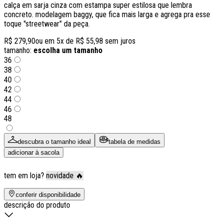
calça em sarja cinza com estampa super estilosa que lembra
concreto. modelagem baggy, que fica mais larga e agrega pra esse
toque "streetwear" da peça.
R$ 279,90
ou em
5
x de
R$ 55,98
sem juros
tamanho:
escolha um tamanho
36
38
40
42
44
46
48
descubra o tamanho ideal
tabela de medidas
adicionar à sacola
tem em loja?
novidade 🔥
conferir disponibilidade
descrição do produto