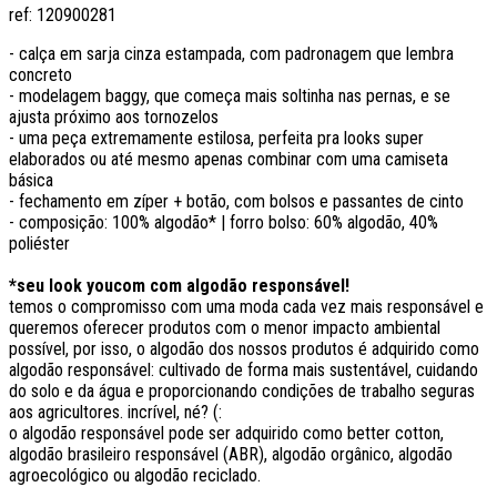
ref:
120900281
- calça em sarja cinza estampada, com padronagem que lembra
concreto
- modelagem baggy, que começa mais soltinha nas pernas, e se
ajusta próximo aos tornozelos
- uma peça extremamente estilosa, perfeita pra looks super
elaborados ou até mesmo apenas combinar com uma camiseta
básica
- fechamento em zíper + botão, com bolsos e passantes de cinto
- composição: 100% algodão* | forro bolso: 60% algodão, 40%
poliéster
*seu look youcom com algodão responsável!
temos o compromisso com uma moda cada vez mais responsável e
queremos oferecer produtos com o menor impacto ambiental
possível, por isso, o algodão dos nossos produtos é adquirido como
algodão responsável: cultivado de forma mais sustentável, cuidando
do solo e da água e proporcionando condições de trabalho seguras
aos agricultores. incrível, né? (:
o algodão responsável pode ser adquirido como better cotton,
algodão brasileiro responsável (ABR), algodão orgânico, algodão
agroecológico ou algodão reciclado.