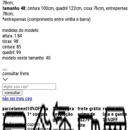
78cm;
tamanho 48:
cintura 100cm, quadril 122cm, coxa 76cm, entrepernas
78cm;
*entrepernas (comprimento entre virilha e barra)
medidas do modelo:
altura: 1.84
tórax: 98
cintura: 85
quadril: 99
modelo veste tamanho: 40
consultar frete
consultar
não sei meu cep
parcelamento
10%OFF na
30 dias pra
frete grátis
retire em
sem juros
1ª compra
devolução
acima de
loja e ganhe
grátis
R$279* no
15%OFF
até 5x sem
cupom:
site
juros
PRIMEIRA10
em algumas
retiradas a