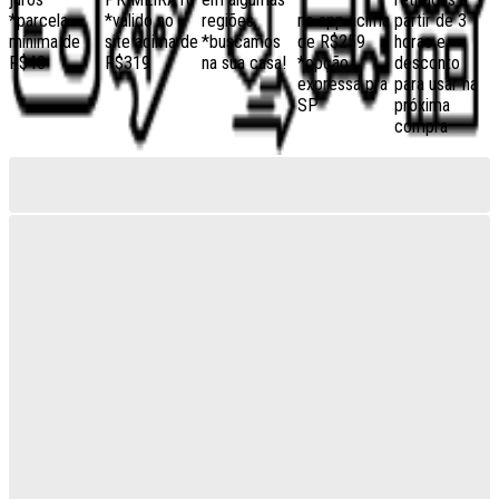
*parcela
*válido no
regiões,
no app acima
partir de 3
mínima de
site acima de
*buscamos
de R$259
horas e
R$40
R$319
na sua casa!
*opção
desconto
expressa pra
para usar na
SP
próxima
compra