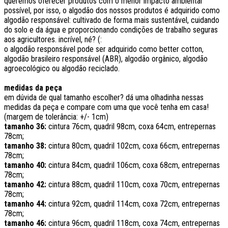
queremos oferecer produtos com o menor impacto ambiental
possível, por isso, o algodão dos nossos produtos é adquirido como
algodão responsável: cultivado de forma mais sustentável, cuidando
do solo e da água e proporcionando condições de trabalho seguras
aos agricultores. incrível, né? (:
o algodão responsável pode ser adquirido como better cotton,
algodão brasileiro responsável (ABR), algodão orgânico, algodão
agroecológico ou algodão reciclado.
medidas da peça
em dúvida de qual tamanho escolher? dá uma olhadinha nessas
medidas da peça e compare com uma que você tenha em casa!
(margem de tolerância: +/- 1cm)
tamanho 36:
cintura 76cm, quadril 98cm, coxa 64cm, entrepernas
78cm;
tamanho 38:
cintura 80cm, quadril 102cm, coxa 66cm, entrepernas
78cm;
tamanho 40:
cintura 84cm, quadril 106cm, coxa 68cm, entrepernas
78cm;
tamanho 42:
cintura 88cm, quadril 110cm, coxa 70cm, entrepernas
78cm;
tamanho 44:
cintura 92cm, quadril 114cm, coxa 72cm, entrepernas
78cm;
tamanho 46:
cintura 96cm, quadril 118cm, coxa 74cm, entrepernas