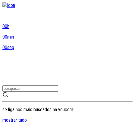
8DO8 termina em...
00
h
00
min
00
seg
se liga nos mais buscados na youcom!
mostrar tudo