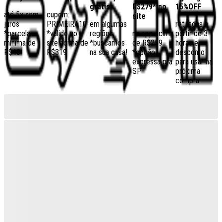
grátis
R$279* no
15%OFF
até 5x sem
cupom:
site
juros
PRIMEIRA10
em algumas
retiradas a
*parcela
*válido no
regiões,
no app acima
partir de 3
mínima de
site acima de
*buscamos
de R$259
horas e
R$40
R$319
na sua casa!
*opção
desconto
expressa pra
para usar na
SP
próxima
compra