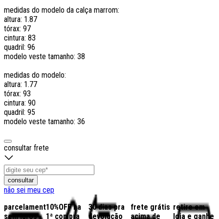
medidas do modelo da calça marrom:
altura: 1.87
tórax: 97
cintura: 83
quadril: 96
modelo veste tamanho: 38
medidas do modelo:
altura: 1.77
tórax: 93
cintura: 90
quadril: 95
modelo veste tamanho: 36
consultar frete
consultar
não sei meu cep
parcelamento
10%OFF na
30 dias pra
frete grátis
retire em
sem juros
1ª compra
devolução
acima de
loja e ganhe