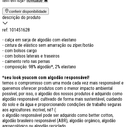
tem em loja?
novidade 🔥
conferir disponibilidade
descrição do produto
ref:
101451628
- calça em sarja de algodão com elastano
- cintura de elástico sem amarração ou zíper/botão
- com bolsos cargo
- com bolsos laterais e traseiros
- caimento reto nas pernas
- composição: 98% algodão*, 2% elastano
*seu look youcom com algodão responsável!
temos o compromisso com uma moda cada vez mais responsável e
queremos oferecer produtos com o menor impacto ambiental
possível, por isso, o algodão dos nossos produtos é adquirido como
algodão responsável: cultivado de forma mais sustentável, cuidando
do solo e da água e proporcionando condições de trabalho seguras
aos agricultores. incrível, né? (:
o algodão responsável pode ser adquirido como better cotton,
algodão brasileiro responsável (ABR), algodão orgânico, algodão
agroecológico ou algodão reciclado.