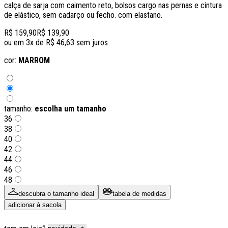
calça de sarja com caimento reto, bolsos cargo nas pernas e cintura
de elástico, sem cadarço ou fecho. com elastano.
R$ 159,90
R$ 139,90
ou em
3
x de
R$ 46,63
sem juros
cor:
MARROM
tamanho:
escolha um tamanho
36
38
40
42
44
46
48
descubra o tamanho ideal
tabela de medidas
adicionar à sacola