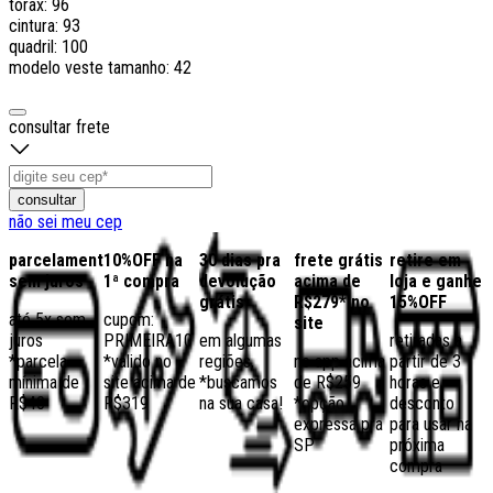
tórax: 96
cintura: 93
quadril: 100
modelo veste tamanho: 42
consultar frete
consultar
não sei meu cep
parcelamento
10%OFF na
30 dias pra
frete grátis
retire em
sem juros
1ª compra
devolução
acima de
loja e ganhe
grátis
R$279* no
15%OFF
até 5x sem
cupom:
site
juros
PRIMEIRA10
em algumas
retiradas a
*parcela
*válido no
regiões,
no app acima
partir de 3
mínima de
site acima de
*buscamos
de R$259
horas e
R$40
R$319
na sua casa!
*opção
desconto
expressa pra
para usar na
SP
próxima
compra