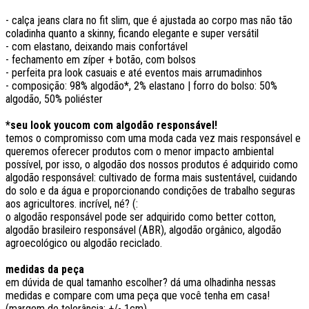
- calça jeans clara no fit slim, que é ajustada ao corpo mas não tão
coladinha quanto a skinny, ficando elegante e super versátil
- com elastano, deixando mais confortável
- fechamento em zíper + botão, com bolsos
- perfeita pra look casuais e até eventos mais arrumadinhos
- composição: 98% algodão*, 2% elastano | forro do bolso: 50%
algodão, 50% poliéster
*seu look youcom com algodão responsável!
temos o compromisso com uma moda cada vez mais responsável e
queremos oferecer produtos com o menor impacto ambiental
possível, por isso, o algodão dos nossos produtos é adquirido como
algodão responsável: cultivado de forma mais sustentável, cuidando
do solo e da água e proporcionando condições de trabalho seguras
aos agricultores. incrível, né? (:
o algodão responsável pode ser adquirido como better cotton,
algodão brasileiro responsável (ABR), algodão orgânico, algodão
agroecológico ou algodão reciclado.
medidas da peça
em dúvida de qual tamanho escolher? dá uma olhadinha nessas
medidas e compare com uma peça que você tenha em casa!
(margem de tolerância: +/- 1cm)