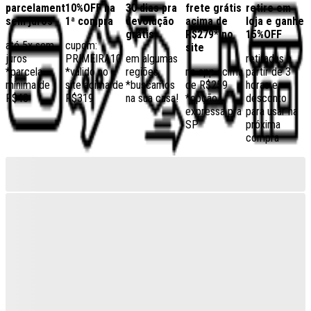
parcelamento
10%OFF na
30 dias pra
frete grátis
retire em
sem juros
1ª compra
devolução
acima de
loja e ganhe
grátis
R$279* no
15%OFF
até 5x sem
cupom:
site
juros
PRIMEIRA10
em algumas
retiradas a
*parcela
*válido no
regiões,
no app acima
partir de 3
mínima de
site acima de
*buscamos
de R$259
horas e
R$40
R$319
na sua casa!
*opção
desconto
expressa pra
para usar na
SP
próxima
compra