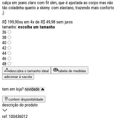
calça em jeans claro com fit slim, que é ajustada ao corpo mas não
tão coladinha quanto a skinny. com elastano, trazendo mais conforto
;)
R$ 199,90
ou em
4
x de
R$ 49,98
sem juros
tamanho:
escolha um tamanho
36
38
40
42
44
46
48
descubra o tamanho ideal
tabela de medidas
adicionar à sacola
tem em loja?
novidade 🔥
conferir disponibilidade
descrição do produto
ref:
100436012