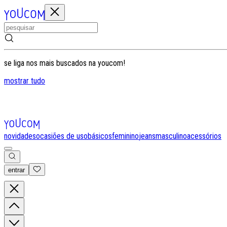
se liga nos mais buscados na youcom!
mostrar tudo
novidades
ocasiões de uso
básicos
feminino
jeans
masculino
acessórios
entrar
0