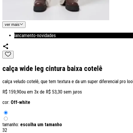
ver
mais
lancamento-novidades
calça wide leg cintura baixa cotelê
calça veludo cotelê, que tem textura e da um super diferencial pro lo
R$ 159,90
ou em
3
x de
R$ 53,30
sem juros
cor:
Off-white
tamanho:
escolha um tamanho
32