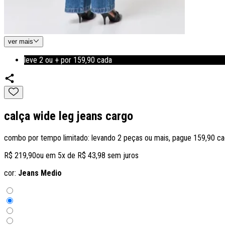
ver
mais
leve 2 ou + por 159,90 cada
calça wide leg jeans cargo
combo por tempo limitado: levando 2 peças ou mais, pague 159,90 ca
R$ 219,90
ou em
5
x de
R$ 43,98
sem juros
cor:
Jeans Medio