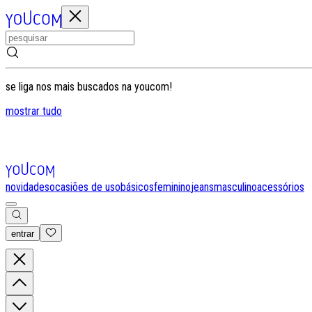
se liga nos mais buscados na youcom!
mostrar tudo
novidades
ocasiões de uso
básicos
feminino
jeans
masculino
acessórios
entrar
0