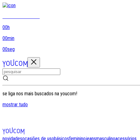
8DO8 termina em...
00
h
00
min
00
seg
se liga nos mais buscados na youcom!
mostrar tudo
novidades
ocasiões de uso
básicos
feminino
jeans
masculino
acessórios