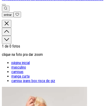
entrar
0
1
de
0
fotos
clique na foto pra dar zoom
página inicial
masculino
camisas
manga curta
camisa jeans box risca de giz