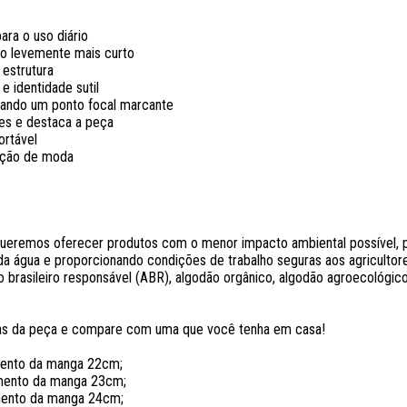
ara o uso diário
o levemente mais curto
estrutura
 e identidade sutil
riando um ponto focal marcante
hes e destaca a peça
ortável
mação de moda
remos oferecer produtos com o menor impacto ambiental possível, po
a água e proporcionando condições de trabalho seguras aos agricultores.
 brasileiro responsável (ABR), algodão orgânico, algodão agroecológico
das da peça e compare com uma que você tenha em casa!
ento da manga 22cm;
mento da manga 23cm;
mento da manga 24cm;