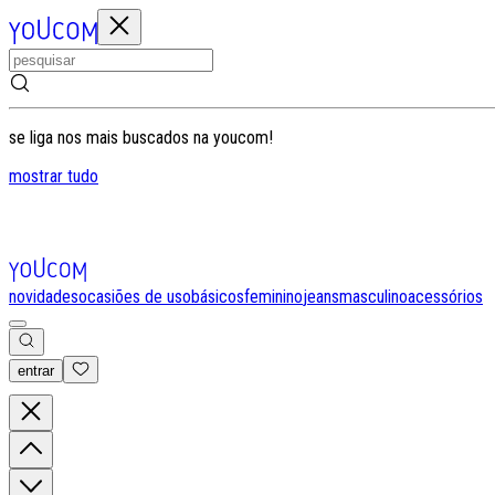
se liga nos mais buscados na youcom!
mostrar tudo
novidades
ocasiões de uso
básicos
feminino
jeans
masculino
acessórios
entrar
0