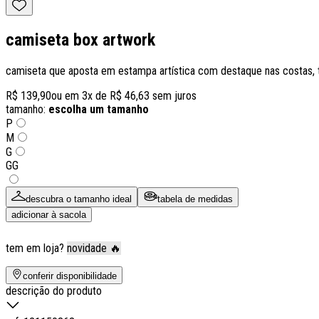
camiseta box artwork
camiseta que aposta em estampa artística com destaque nas costas, tr
R$ 139,90
ou em
3
x de
R$ 46,63
sem juros
tamanho:
escolha um tamanho
P
M
G
GG
descubra o tamanho ideal
tabela de medidas
adicionar à sacola
tem em loja?
novidade 🔥
conferir disponibilidade
descrição do produto