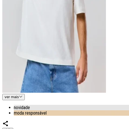
ver
mais
novidade
moda responsável