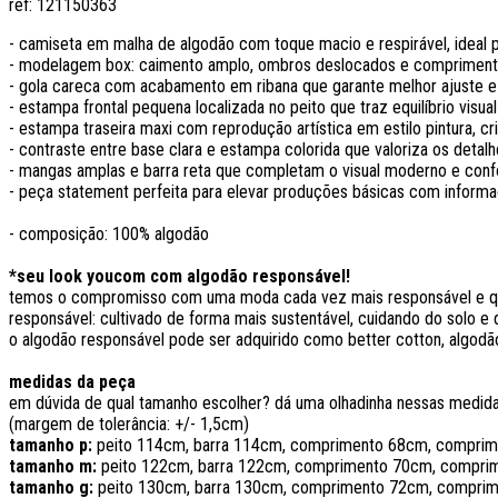
ref:
121150363
- camiseta em malha de algodão com toque macio e respirável, ideal p
- modelagem box: caimento amplo, ombros deslocados e compriment
- gola careca com acabamento em ribana que garante melhor ajuste e 
- estampa frontal pequena localizada no peito que traz equilíbrio visual
- estampa traseira maxi com reprodução artística em estilo pintura, c
- contraste entre base clara e estampa colorida que valoriza os detal
- mangas amplas e barra reta que completam o visual moderno e conf
- peça statement perfeita para elevar produções básicas com infor
- composição: 100% algodão
*seu look youcom com algodão responsável!
temos o compromisso com uma moda cada vez mais responsável e que
responsável: cultivado de forma mais sustentável, cuidando do solo e d
o algodão responsável pode ser adquirido como better cotton, algodão
medidas da peça
em dúvida de qual tamanho escolher? dá uma olhadinha nessas medi
(margem de tolerância: +/- 1,5cm)
tamanho p:
peito 114cm, barra 114cm, comprimento 68cm, comprim
tamanho m:
peito 122cm, barra 122cm, comprimento 70cm, compri
tamanho g:
peito 130cm, barra 130cm, comprimento 72cm, compri