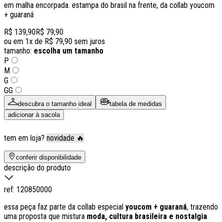
em malha encorpada. estampa do brasil na frente, da collab youcom
+ guaraná
R$ 139,90
R$ 79,90
ou em
1
x de
R$ 79,90
sem juros
tamanho:
escolha um tamanho
P
M
G
GG
descubra o tamanho ideal
tabela de medidas
adicionar à sacola
tem em loja?
novidade 🔥
conferir disponibilidade
descrição do produto
ref:
120850000
essa peça faz parte da collab especial
youcom + guaraná
, trazendo
uma proposta que mistura
moda, cultura brasileira e nostalgia