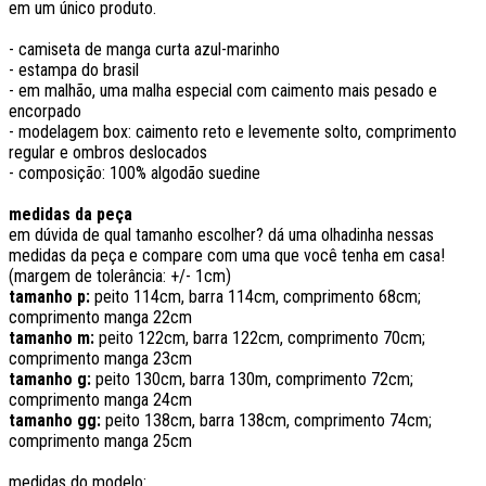
em um único produto.
- camiseta de manga curta azul-marinho
- estampa do brasil
- em malhão, uma malha especial com caimento mais pesado e
encorpado
- modelagem box: caimento reto e levemente solto, comprimento
regular e ombros deslocados
- composição: 100% algodão suedine
medidas da peça
em dúvida de qual tamanho escolher? dá uma olhadinha nessas
medidas da peça e compare com uma que você tenha em casa!
(margem de tolerância: +/- 1cm)
tamanho p:
peito 114cm, barra 114cm, comprimento 68cm;
comprimento manga 22cm
tamanho m:
peito 122cm, barra 122cm, comprimento 70cm;
comprimento manga 23cm
tamanho g:
peito 130cm, barra 130m, comprimento 72cm;
comprimento manga 24cm
tamanho gg:
peito 138cm, barra 138cm, comprimento 74cm;
comprimento manga 25cm
medidas do modelo: