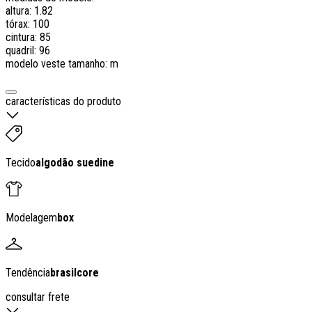
altura: 1.82
tórax: 100
cintura: 85
quadril: 96
modelo veste tamanho: m
características do produto
Tecido
algodão suedine
Modelagem
box
Tendência
brasilcore
consultar frete