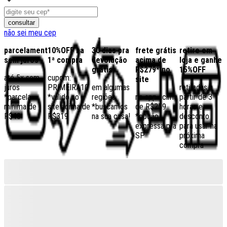
consultar
não sei meu cep
parcelamento
10%OFF na
30 dias pra
frete grátis
retire em
sem juros
1ª compra
devolução
acima de
loja e ganhe
grátis
R$279* no
15%OFF
até 5x sem
cupom:
site
juros
PRIMEIRA10
em algumas
retiradas a
*parcela
*válido no
regiões,
no app acima
partir de 3
mínima de
site acima de
*buscamos
de R$259
horas e
R$40
R$319
na sua casa!
*opção
desconto
expressa pra
para usar na
SP
próxima
compra