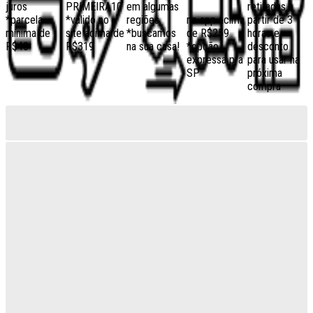
juros
PRIMEIRA10
em algumas
retiradas a
*parcela
*válido no
regiões,
no app acima
partir de 3
mínima de
site acima de
*buscamos
de R$259
horas e
R$40
R$319
na sua casa!
*opção
desconto
expressa pra
para usar na
SP
próxima
compra