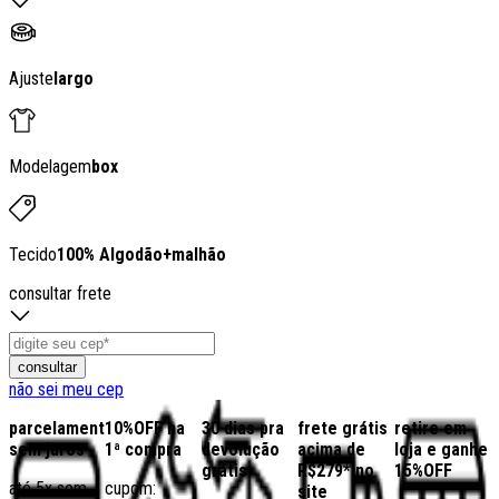
Ajuste
largo
Modelagem
box
Tecido
100% Algodão
+
malhão
consultar frete
consultar
não sei meu cep
parcelamento
10%OFF na
30 dias pra
frete grátis
retire em
sem juros
1ª compra
devolução
acima de
loja e ganhe
grátis
R$279* no
15%OFF
até 5x sem
cupom:
site