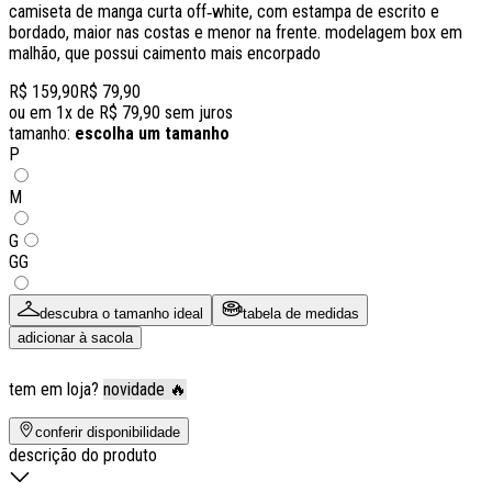
camiseta de manga curta off‑white, com estampa de escrito e
bordado, maior nas costas e menor na frente. modelagem box em
malhão, que possui caimento mais encorpado
R$ 159,90
R$ 79,90
ou em
1
x de
R$ 79,90
sem juros
tamanho:
escolha um tamanho
P
M
G
GG
descubra o tamanho ideal
tabela de medidas
adicionar à sacola
tem em loja?
novidade 🔥
conferir disponibilidade
descrição do produto