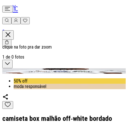
0
clique na foto pra dar zoom
1
de
0
fotos
50% off
moda responsável
camiseta box malhão off‑white bordado