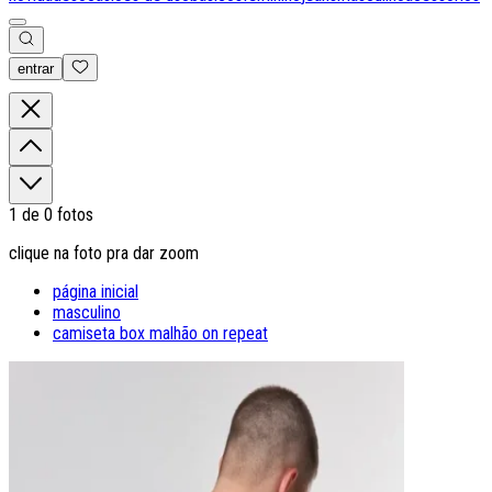
entrar
0
1
de
0
fotos
clique na foto pra dar zoom
página inicial
masculino
camiseta box malhão on repeat