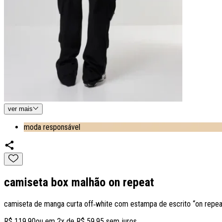
ver
mais
moda responsável
camiseta box malhão on repeat
camiseta de manga curta off‑white com estampa de escrito “on repe
R$ 119,90
ou em
2
x de
R$ 59,95
sem juros