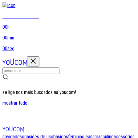
8DO8 termina em...
00
h
00
min
00
seg
se liga nos mais buscados na youcom!
mostrar tudo
novidades
ocasiões de uso
básicos
feminino
jeans
masculino
acessórios