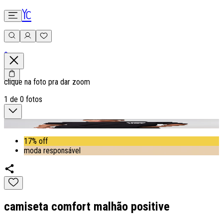
0
clique na foto pra dar zoom
1
de
0
fotos
17% off
moda responsável
camiseta comfort malhão positive