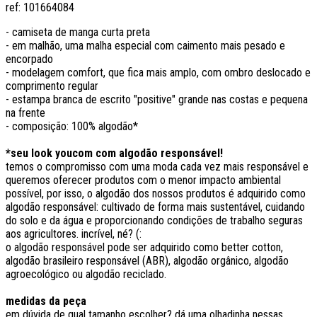
ref:
101664084
- camiseta de manga curta preta
- em malhão, uma malha especial com caimento mais pesado e
encorpado
- modelagem comfort, que fica mais amplo, com ombro deslocado e
comprimento regular
- estampa branca de escrito "positive" grande nas costas e pequena
na frente
- composição: 100% algodão*
*seu look youcom com algodão responsável!
temos o compromisso com uma moda cada vez mais responsável e
queremos oferecer produtos com o menor impacto ambiental
possível, por isso, o algodão dos nossos produtos é adquirido como
algodão responsável: cultivado de forma mais sustentável, cuidando
do solo e da água e proporcionando condições de trabalho seguras
aos agricultores. incrível, né? (:
o algodão responsável pode ser adquirido como better cotton,
algodão brasileiro responsável (ABR), algodão orgânico, algodão
agroecológico ou algodão reciclado.
medidas da peça
em dúvida de qual tamanho escolher? dá uma olhadinha nessas