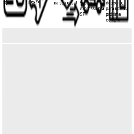
R$40
R$319
na sua casa!
*opção
desconto
expressa pra
para usar na
SP
próxima
compra