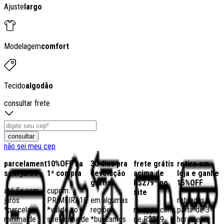
Ajuste
largo
Modelagem
comfort
Tecido
algodão
consultar frete
consultar
não sei meu cep
parcelamento
10%OFF na
30 dias pra
frete grátis
retire em
sem juros
1ª compra
devolução
acima de
loja e ganhe
grátis
R$279* no
15%OFF
até 5x sem
cupom:
site
juros
PRIMEIRA10
em algumas
retiradas a
*parcela
*válido no
regiões,
no app acima
partir de 3
mínima de
site acima de
*buscamos
de R$259
horas e