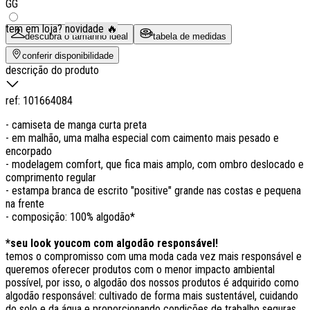
GG
tem em loja?
novidade 🔥
descubra o tamanho ideal
tabela de medidas
conferir disponibilidade
descrição do produto
ref:
101664084
- camiseta de manga curta preta
- em malhão, uma malha especial com caimento mais pesado e
encorpado
- modelagem comfort, que fica mais amplo, com ombro deslocado e
comprimento regular
- estampa branca de escrito "positive" grande nas costas e pequena
na frente
- composição: 100% algodão*
*seu look youcom com algodão responsável!
temos o compromisso com uma moda cada vez mais responsável e
queremos oferecer produtos com o menor impacto ambiental
possível, por isso, o algodão dos nossos produtos é adquirido como
algodão responsável: cultivado de forma mais sustentável, cuidando
do solo e da água e proporcionando condições de trabalho seguras