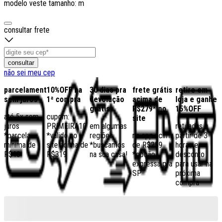
modelo veste tamanho: m
consultar frete
consultar
não sei meu cep
parcelamento
10%OFF na
30 dias pra
frete grátis
retire em
sem juros
1ª compra
devolução
acima de
loja e ganhe
grátis
R$279* no
15%OFF
até 5x sem
cupom:
site
juros
PRIMEIRA10
em algumas
retiradas a
*parcela
*válido no
regiões,
no app acima
partir de 3
mínima de
site acima de
*buscamos
de R$259
horas e
R$40
R$319
na sua casa!
*opção
desconto
expressa pra
para usar na
SP
próxima
compra