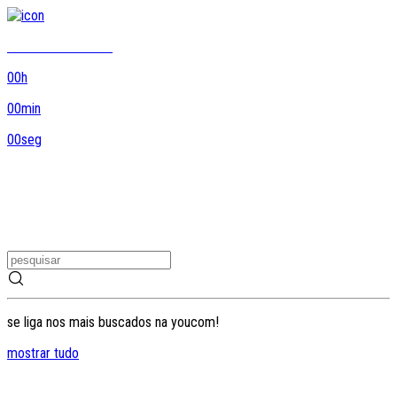
8DO8 termina em...
00
h
00
min
00
seg
se liga nos mais buscados na youcom!
mostrar tudo