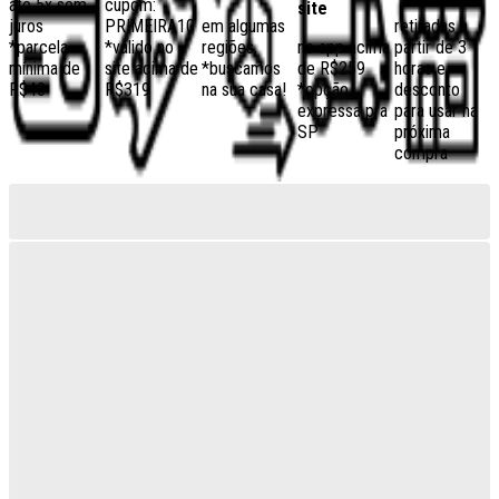
até 5x sem
cupom:
site
juros
PRIMEIRA10
em algumas
retiradas a
*parcela
*válido no
regiões,
no app acima
partir de 3
mínima de
site acima de
*buscamos
de R$259
horas e
R$40
R$319
na sua casa!
*opção
desconto
expressa pra
para usar na
SP
próxima
compra