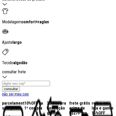
Modelagem
comfort
+
raglan
Ajuste
largo
Tecido
algodão
consultar frete
consultar
não sei meu cep
parcelamento
10%OFF na
30 dias pra
frete grátis
retire em
sem juros
1ª compra
devolução
acima de
loja e ganhe
grátis
R$279* no
15%OFF