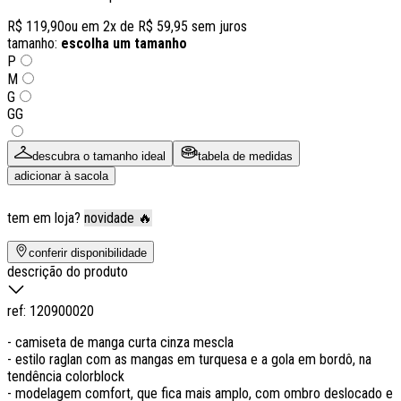
R$ 119,90
ou em
2
x de
R$ 59,95
sem juros
tamanho:
escolha um tamanho
P
M
G
GG
descubra o tamanho ideal
tabela de medidas
adicionar à sacola
tem em loja?
novidade 🔥
conferir disponibilidade
descrição do produto
ref:
120900020
- camiseta de manga curta cinza mescla
- estilo raglan com as mangas em turquesa e a gola em bordô, na
tendência colorblock
- modelagem comfort, que fica mais amplo, com ombro deslocado e