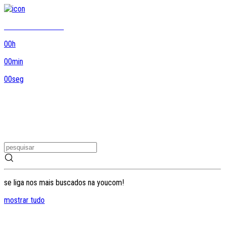
8DO8 termina em...
00
h
00
min
00
seg
se liga nos mais buscados na youcom!
mostrar tudo