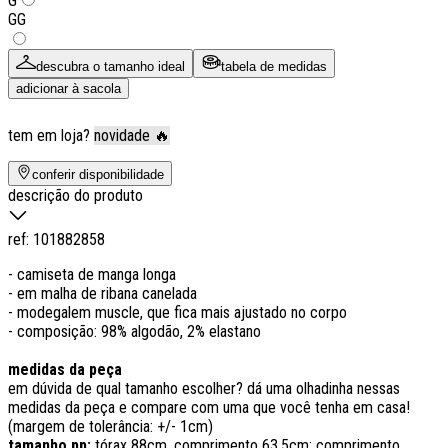
G
GG
descubra o tamanho ideal
tabela de medidas
adicionar à sacola
tem em loja?
novidade 🔥
conferir disponibilidade
descrição do produto
ref:
101882858
- camiseta de manga longa
- em malha de ribana canelada
- modegalem muscle, que fica mais ajustado no corpo
- composição: 98% algodão, 2% elastano
medidas da peça
em dúvida de qual tamanho escolher? dá uma olhadinha nessas
medidas da peça e compare com uma que você tenha em casa!
(margem de tolerância: +/- 1cm)
tamanho pp:
tórax 88cm, comprimento 63,5cm; comprimento