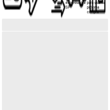
expressa pra
para usar na
SP
próxima
compra