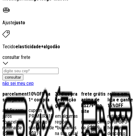
Ajuste
justo
Tecido
elasticidade
+
algodão
consultar frete
consultar
não sei meu cep
parcelamento
10%OFF na
30 dias pra
frete grátis
retire em
sem juros
1ª compra
devolução
acima de
loja e ganhe
grátis
R$279* no
15%OFF
até 5x sem
cupom:
site
juros
PRIMEIRA10
em algumas
retiradas a
*parcela
*válido no
regiões,
no app acima
partir de 3
mínima de
site acima de
*buscamos
de R$259
horas e
R$40
R$319
na sua casa!
*opção
desconto