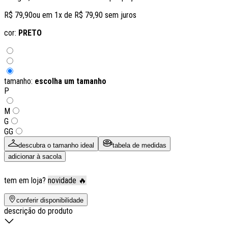
R$ 79,90
ou em
1
x de
R$ 79,90
sem juros
cor:
PRETO
tamanho:
escolha um tamanho
P
M
G
GG
descubra o tamanho ideal
tabela de medidas
adicionar à sacola
tem em loja?
novidade 🔥
conferir disponibilidade
descrição do produto