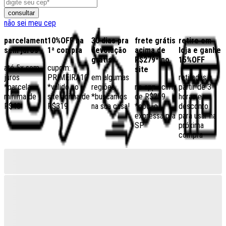
consultar
não sei meu cep
parcelamento
10%OFF na
30 dias pra
frete grátis
retire em
sem juros
1ª compra
devolução
acima de
loja e ganhe
grátis
R$279* no
15%OFF
até 5x sem
cupom:
site
juros
PRIMEIRA10
em algumas
retiradas a
*parcela
*válido no
regiões,
no app acima
partir de 3
mínima de
site acima de
*buscamos
de R$259
horas e
R$40
R$319
na sua casa!
*opção
desconto
expressa pra
para usar na
SP
próxima
compra