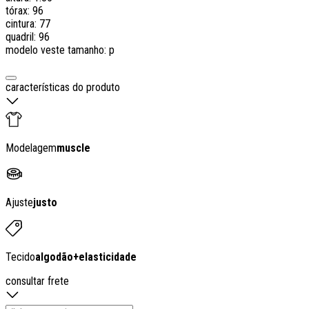
tórax: 96
cintura: 77
quadril: 96
modelo veste tamanho: p
características do produto
Modelagem
muscle
Ajuste
justo
Tecido
algodão
+
elasticidade
consultar frete