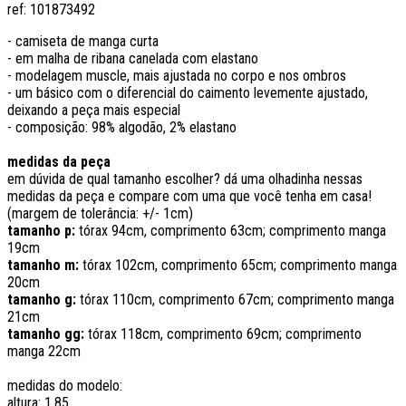
ref:
101873492
- camiseta de manga curta
- em malha de ribana canelada com elastano
- modelagem muscle, mais ajustada no corpo e nos ombros
- um básico com o diferencial do caimento levemente ajustado,
deixando a peça mais especial
- composição: 98% algodão, 2% elastano
medidas da peça
em dúvida de qual tamanho escolher? dá uma olhadinha nessas
medidas da peça e compare com uma que você tenha em casa!
(margem de tolerância: +/- 1cm)
tamanho p:
tórax 94cm, comprimento 63cm; comprimento manga
19cm
tamanho m:
tórax 102cm, comprimento 65cm; comprimento manga
20cm
tamanho g:
tórax 110cm, comprimento 67cm; comprimento manga
21cm
tamanho gg:
tórax 118cm, comprimento 69cm; comprimento
manga 22cm
medidas do modelo:
altura: 1.85