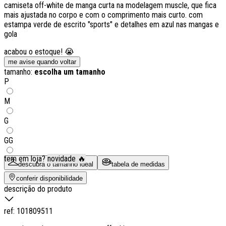
camiseta off-white de manga curta na modelagem muscle, que fica
mais ajustada no corpo e com o comprimento mais curto. com
estampa verde de escrito "sports" e detalhes em azul nas mangas e
gola
acabou o estoque! 😭
me avise quando voltar
tamanho:
escolha um tamanho
P
M
G
GG
tem em loja?
novidade 🔥
descubra o tamanho ideal
tabela de medidas
conferir disponibilidade
descrição do produto
ref:
101809511