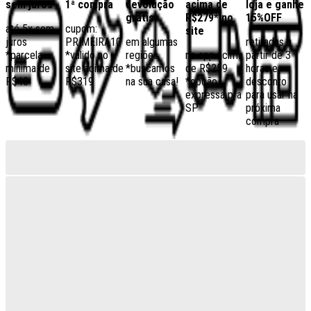
sem juros
1ª compra
devolução
acima de
loja e ganhe
grátis
R$279* no
15%OFF
até 5x sem
cupom:
site
juros
PRIMEIRA10
em algumas
retiradas a
*parcela
*válido no
regiões,
no app acima
partir de 3
mínima de
site acima de
*buscamos
de R$259
horas e
R$40
R$319
na sua casa!
*opção
desconto
expressa pra
para usar na
SP
próxima
compra