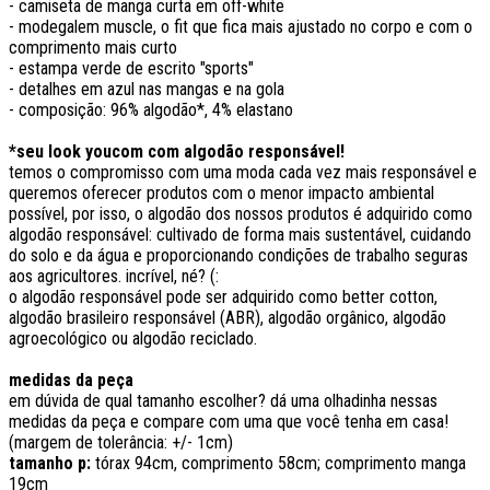
- camiseta de manga curta em off-white
- modegalem muscle, o fit que fica mais ajustado no corpo e com o
comprimento mais curto
- estampa verde de escrito "sports"
- detalhes em azul nas mangas e na gola
- composição: 96% algodão*, 4% elastano
*seu look youcom com algodão responsável!
temos o compromisso com uma moda cada vez mais responsável e
queremos oferecer produtos com o menor impacto ambiental
possível, por isso, o algodão dos nossos produtos é adquirido como
algodão responsável: cultivado de forma mais sustentável, cuidando
do solo e da água e proporcionando condições de trabalho seguras
aos agricultores. incrível, né? (:
o algodão responsável pode ser adquirido como better cotton,
algodão brasileiro responsável (ABR), algodão orgânico, algodão
agroecológico ou algodão reciclado.
medidas da peça
em dúvida de qual tamanho escolher? dá uma olhadinha nessas
medidas da peça e compare com uma que você tenha em casa!
(margem de tolerância: +/- 1cm)
tamanho p:
tórax 94cm, comprimento 58cm; comprimento manga
19cm