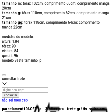
tamanho m
:
tórax 102cm, comprimento 60cm; comprimento manga
20cm
tamanho g
:
tórax 110cm, comprimento 62cm; comprimento manga
21cm
tamanho gg:
tórax 118cm, comprimento 64cm; comprimento
manga 22cm
medidas do modelo:
altura: 1.84
tórax: 90
cintura: 84
quadril: 96
modelo veste tamanho: p
consultar frete
consultar
não sei meu cep
parcelamento
10%OFF na
30 dias pra
frete grátis
retire em