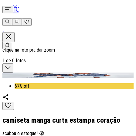
0
clique na foto pra dar zoom
1
de
0
fotos
67% off
camiseta manga curta estampa coração
acabou o estoque! 😭