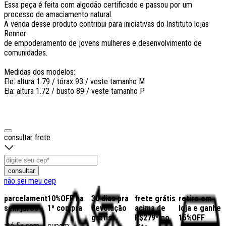
Essa peça é feita com algodão certificado e passou por um
processo de amaciamento natural.
A venda desse produto contribui para iniciativas do Instituto lojas
Renner
de empoderamento de jovens mulheres e desenvolvimento de
comunidades.
Medidas dos modelos:
Ele: altura 1.79 / tórax 93 / veste tamanho M
Ela: altura 1.72 / busto 89 / veste tamanho P
consultar frete
consultar
não sei meu cep
parcelamento
10%OFF na
30 dias pra
frete grátis
retire em
sem juros
1ª compra
devolução
acima de
loja e ganhe
grátis
R$279* no
15%OFF
até 5x sem
cupom: