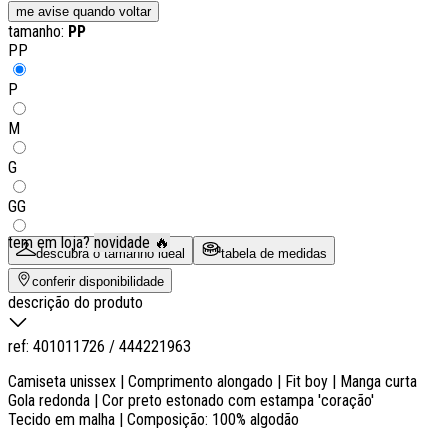
me avise quando voltar
tamanho:
PP
PP
P
M
G
GG
tem em loja?
novidade 🔥
descubra o tamanho ideal
tabela de medidas
conferir disponibilidade
descrição do produto
ref:
401011726 / 444221963
Camiseta unissex | Comprimento alongado | Fit boy | Manga curta
Gola redonda | Cor preto estonado com estampa 'coração'
Tecido em malha | Composição: 100% algodão