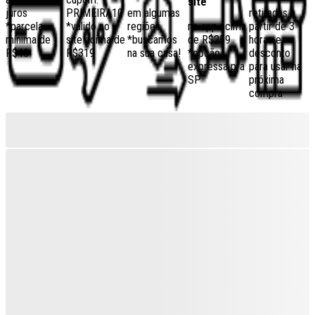
site
juros
PRIMEIRA10
em algumas
retiradas a
*parcela
*válido no
regiões,
no app acima
partir de 3
mínima de
site acima de
*buscamos
de R$259
horas e
R$40
R$319
na sua casa!
*opção
desconto
expressa pra
para usar na
SP
próxima
compra