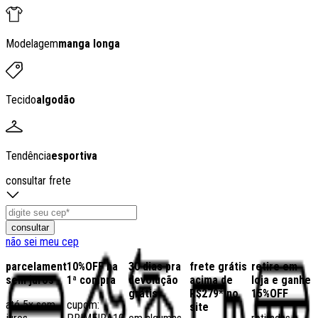
Modelagem
manga longa
Tecido
algodão
Tendência
esportiva
consultar frete
consultar
não sei meu cep
parcelamento
10%OFF na
30 dias pra
frete grátis
retire em
sem juros
1ª compra
devolução
acima de
loja e ganhe
grátis
R$279* no
15%OFF
até 5x sem
cupom:
site