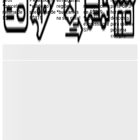
juros
PRIMEIRA10
em algumas
retiradas a
*parcela
*válido no
regiões,
no app acima
partir de 3
mínima de
site acima de
*buscamos
de R$259
horas e
R$40
R$319
na sua casa!
*opção
desconto
expressa pra
para usar na
SP
próxima
compra