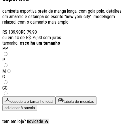
camiseta esportiva preta de manga longa, com gola polo, detalhes
em amarelo e estampa de escrito "new york city". modelagem
relaxed, com o caimento mais amplo
R$ 139,90
R$ 79,90
ou em
1
x de
R$ 79,90
sem juros
tamanho:
escolha um tamanho
PP
P
M
G
GG
descubra o tamanho ideal
tabela de medidas
adicionar à sacola
tem em loja?
novidade 🔥