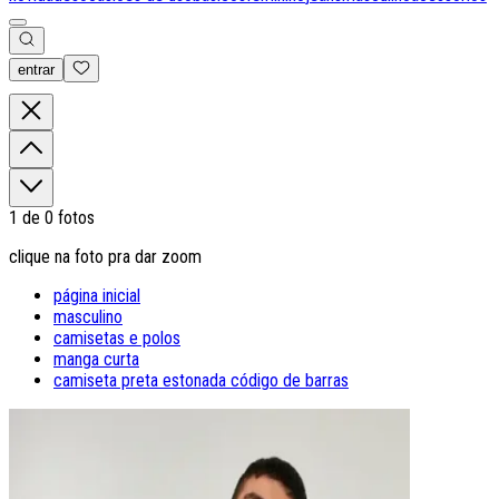
entrar
0
1
de
0
fotos
clique na foto pra dar zoom
página inicial
masculino
camisetas e polos
manga curta
camiseta preta estonada código de barras