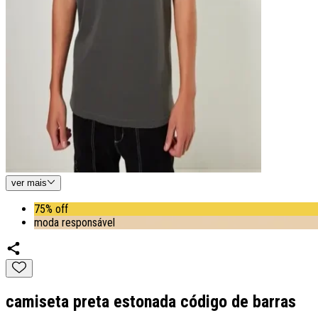
ver
mais
75% off
moda responsável
camiseta preta estonada código de barras