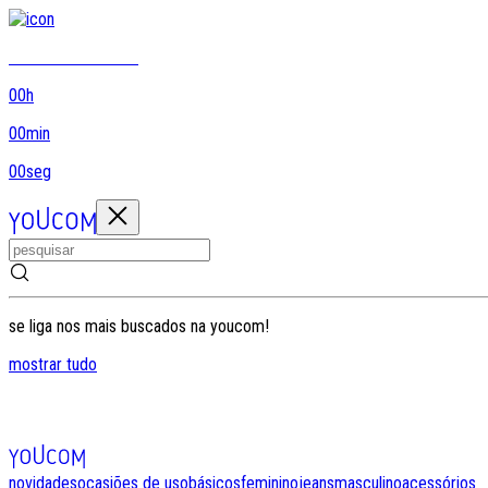
8DO8 termina em...
00
h
00
min
00
seg
se liga nos mais buscados na youcom!
mostrar tudo
novidades
ocasiões de uso
básicos
feminino
jeans
masculino
acessórios