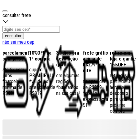
consultar frete
consultar
não sei meu cep
parcelamento
10%OFF na
30 dias pra
frete grátis
retire em
sem juros
1ª compra
devolução
acima de
loja e ganhe
grátis
R$279* no
15%OFF
até 5x sem
cupom:
site
juros
PRIMEIRA10
em algumas
retiradas a
*parcela
*válido no
regiões,
no app acima
partir de 3
mínima de
site acima de
*buscamos
de R$259
horas e
R$40
R$319
na sua casa!
*opção
desconto
expressa pra
para usar na
SP
próxima
compra