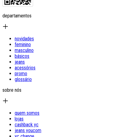
departamentos
novidades
feminino
masculino
básicos
jeans
acessórios
promo
glossário
sobre nós
quem somos
lojas
cashback yc
jeans youcom
yc change