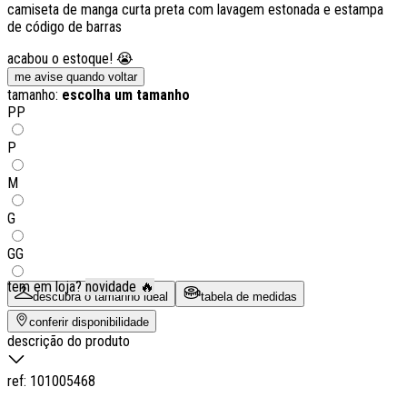
camiseta de manga curta preta com lavagem estonada e estampa
de código de barras
acabou o estoque! 😭
me avise quando voltar
tamanho:
escolha um tamanho
PP
P
M
G
GG
tem em loja?
novidade 🔥
descubra o tamanho ideal
tabela de medidas
conferir disponibilidade
descrição do produto
ref:
101005468