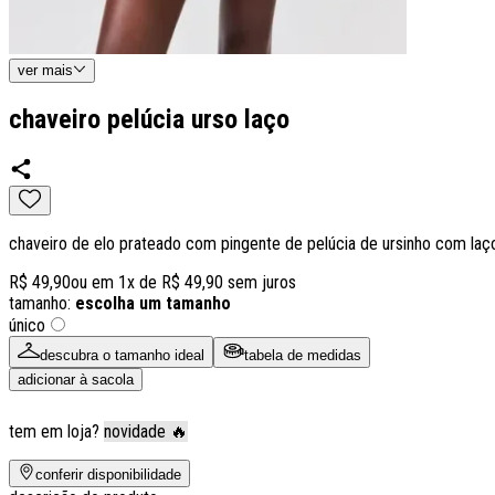
ver
mais
chaveiro pelúcia urso laço
chaveiro de elo prateado com pingente de pelúcia de ursinho com laç
R$ 49,90
ou em
1
x de
R$ 49,90
sem juros
tamanho:
escolha um tamanho
único
descubra o tamanho ideal
tabela de medidas
adicionar à sacola
tem em loja?
novidade 🔥
conferir disponibilidade