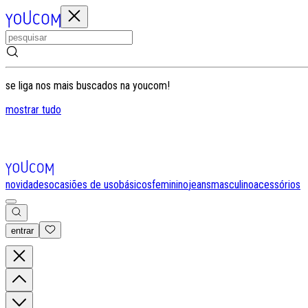
se liga nos mais buscados na youcom!
mostrar tudo
novidades
ocasiões de uso
básicos
feminino
jeans
masculino
acessórios
entrar
0