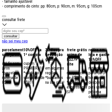
- tamanho ajustável
- comprimento do cinto: pp: 80cm, p: 90cm, m: 95cm, g: 105cm
consultar frete
consultar
não sei meu cep
parcelamento
10%OFF na
30 dias pra
frete grátis
retire em
sem juros
1ª compra
devolução
acima de
loja e ganhe
grátis
R$279* no
15%OFF
até 5x sem
cupom:
site
juros
PRIMEIRA10
em algumas
retiradas a
*parcela
*válido no
regiões,
no app acima
partir de 3
mínima de
site acima de
*buscamos
de R$259
horas e
R$40
R$319
na sua casa!
*opção
desconto
expressa pra
para usar na
SP
próxima
compra