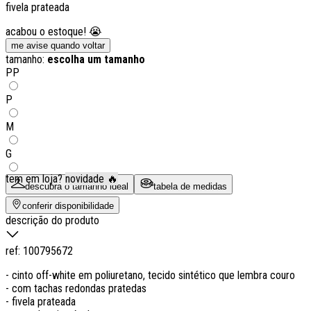
fivela prateada
acabou o estoque! 😭
me avise quando voltar
tamanho:
escolha um tamanho
PP
P
M
G
tem em loja?
novidade 🔥
descubra o tamanho ideal
tabela de medidas
conferir disponibilidade
descrição do produto
ref:
100795672
- cinto off-white em poliuretano, tecido sintético que lembra couro
- com tachas redondas pratedas
- fivela prateada