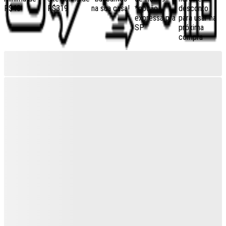
R$40
R$319
na sua casa!
*opção
desconto
expressa pra
para usar na
SP
próxima
compra