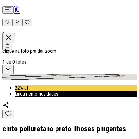
0
clique na foto pra dar zoom
1
de
0
fotos
22% off
lancamento-novidades
cinto poliuretano preto ilhoses pingentes