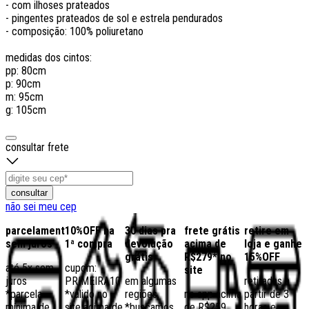
- com ilhoses prateados
- pingentes prateados de sol e estrela pendurados
- composição: 100% poliuretano
medidas dos cintos:
pp: 80cm
p: 90cm
m: 95cm
g: 105cm
consultar frete
consultar
não sei meu cep
parcelamento
10%OFF na
30 dias pra
frete grátis
retire em
sem juros
1ª compra
devolução
acima de
loja e ganhe
grátis
R$279* no
15%OFF
até 5x sem
cupom:
site
juros
PRIMEIRA10
em algumas
retiradas a
*parcela
*válido no
regiões,
no app acima
partir de 3
mínima de
site acima de
*buscamos
de R$259
horas e