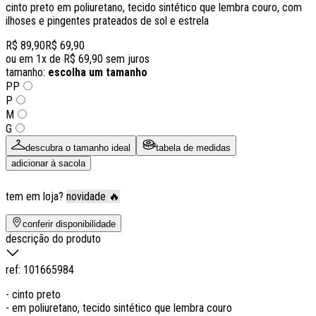
cinto preto em poliuretano, tecido sintético que lembra couro, com
ilhoses e pingentes prateados de sol e estrela
R$ 89,90
R$ 69,90
ou em
1
x de
R$ 69,90
sem juros
tamanho:
escolha um tamanho
PP
P
M
G
descubra o tamanho ideal
tabela de medidas
adicionar à sacola
tem em loja?
novidade 🔥
conferir disponibilidade
descrição do produto
ref:
101665984
- cinto preto
- em poliuretano, tecido sintético que lembra couro