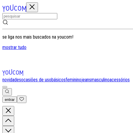
se liga nos mais buscados na youcom!
mostrar tudo
novidades
ocasiões de uso
básicos
feminino
jeans
masculino
acessórios
entrar
0