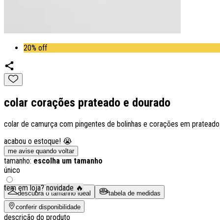
20% off
colar corações prateado e dourado
colar de camurça com pingentes de bolinhas e corações em prateado
acabou o estoque! 😭
me avise quando voltar
tamanho:
escolha um tamanho
único
tem em loja?
novidade 🔥
descubra o tamanho ideal
tabela de medidas
conferir disponibilidade
descrição do produto