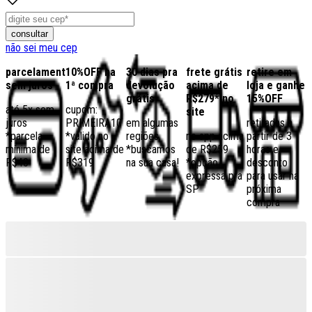
consultar
não sei meu cep
parcelamento
10%OFF na
30 dias pra
frete grátis
retire em
sem juros
1ª compra
devolução
acima de
loja e ganhe
grátis
R$279* no
15%OFF
até 5x sem
cupom:
site
juros
PRIMEIRA10
em algumas
retiradas a
*parcela
*válido no
regiões,
no app acima
partir de 3
mínima de
site acima de
*buscamos
de R$259
horas e
R$40
R$319
na sua casa!
*opção
desconto
expressa pra
para usar na
SP
próxima
compra