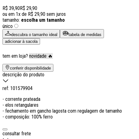
R$ 39,90
R$ 29,90
ou em
1
x de
R$ 29,90
sem juros
tamanho:
escolha um tamanho
único
descubra o tamanho ideal
tabela de medidas
adicionar à sacola
tem em loja?
novidade 🔥
conferir disponibilidade
descrição do produto
ref:
101579904
- corrente prateada
- elos retangulares
- fechamento em gancho lagosta com regulagem de tamanho
- composição: 100% ferro
consultar frete