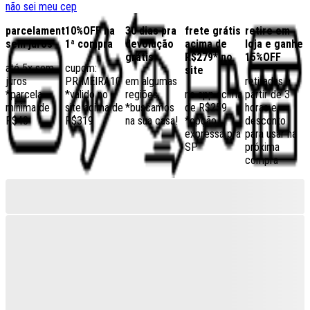
não sei meu cep
parcelamento
10%OFF na
30 dias pra
frete grátis
retire em
sem juros
1ª compra
devolução
acima de
loja e ganhe
grátis
R$279* no
15%OFF
até 5x sem
cupom:
site
juros
PRIMEIRA10
em algumas
retiradas a
*parcela
*válido no
regiões,
no app acima
partir de 3
mínima de
site acima de
*buscamos
de R$259
horas e
R$40
R$319
na sua casa!
*opção
desconto
expressa pra
para usar na
SP
próxima
compra