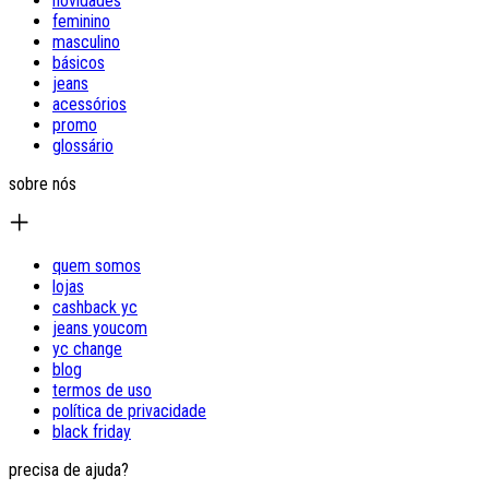
novidades
feminino
masculino
básicos
jeans
acessórios
promo
glossário
sobre nós
quem somos
lojas
cashback yc
jeans youcom
yc change
blog
termos de uso
política de privacidade
black friday
precisa de ajuda?