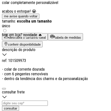
colar completamente personalizável
acabou o estoque! 😭
me avise quando voltar
tamanho:
escolha um tamanho
único
tem em loja?
novidade 🔥
descubra o tamanho ideal
tabela de medidas
conferir disponibilidade
descrição do produto
ref:
101509973
- colar de corrente dourada
- com 6 pingentes removíveis
- dentro da tendência dos charms e da persoanalização
consultar frete
consultar