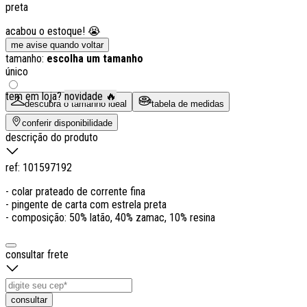
preta
acabou o estoque! 😭
me avise quando voltar
tamanho:
escolha um tamanho
único
tem em loja?
novidade 🔥
descubra o tamanho ideal
tabela de medidas
conferir disponibilidade
descrição do produto
ref:
101597192
- colar prateado de corrente fina
- pingente de carta com estrela preta
- composição: 50% latão, 40% zamac, 10% resina
consultar frete
consultar