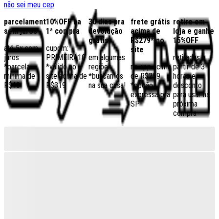
não sei meu cep
parcelamento
10%OFF na
30 dias pra
frete grátis
retire em
sem juros
1ª compra
devolução
acima de
loja e ganhe
grátis
R$279* no
15%OFF
até 5x sem
cupom:
site
juros
PRIMEIRA10
em algumas
retiradas a
*parcela
*válido no
regiões,
no app acima
partir de 3
mínima de
site acima de
*buscamos
de R$259
horas e
R$40
R$319
na sua casa!
*opção
desconto
expressa pra
para usar na
SP
próxima
compra