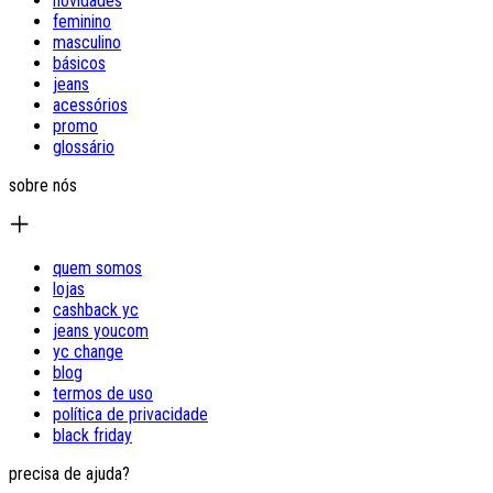
novidades
feminino
masculino
básicos
jeans
acessórios
promo
glossário
sobre nós
quem somos
lojas
cashback yc
jeans youcom
yc change
blog
termos de uso
política de privacidade
black friday
precisa de ajuda?