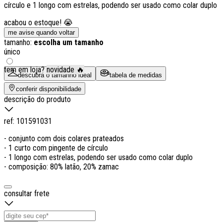
círculo e 1 longo com estrelas, podendo ser usado como colar duplo
acabou o estoque! 😭
me avise quando voltar
tamanho:
escolha um tamanho
único
tem em loja?
novidade 🔥
descubra o tamanho ideal
tabela de medidas
conferir disponibilidade
descrição do produto
ref:
101591031
- conjunto com dois colares prateados
- 1 curto com pingente de círculo
- 1 longo com estrelas, podendo ser usado como colar duplo
- composição: 80% latão, 20% zamac
consultar frete