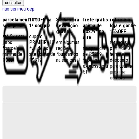
consultar
não sei meu cep
parcelamento
10%OFF na
30 dias pra
frete grátis
retire em
sem juros
1ª compra
devolução
acima de
loja e ganhe
grátis
R$279* no
15%OFF
até 5x sem
cupom:
site
juros
PRIMEIRA10
em algumas
retiradas a
*parcela
*válido no
regiões,
no app acima
partir de 3
mínima de
site acima de
*buscamos
de R$259
horas e
R$40
R$319
na sua casa!
*opção
desconto
expressa pra
para usar na
SP
próxima
compra