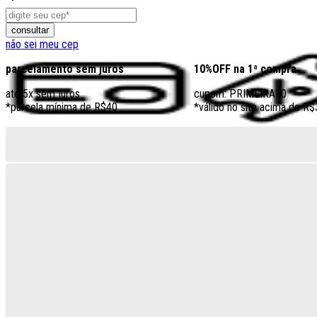
consultar
não sei meu cep
parcelamento sem juros
10%OFF na 1ª compra
até 5x sem juros
cupom: PRIMEIRA10
*parcela mínima de R$40
*válido no site acima de R