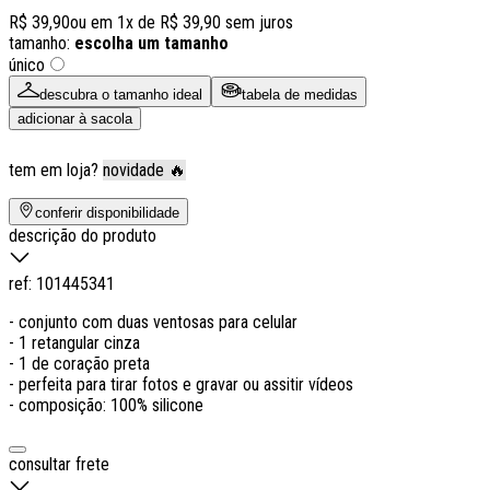
R$ 39,90
ou em
1
x de
R$ 39,90
sem juros
tamanho:
escolha um tamanho
único
descubra o tamanho ideal
tabela de medidas
adicionar à sacola
tem em loja?
novidade 🔥
conferir disponibilidade
descrição do produto
ref:
101445341
- conjunto com duas ventosas para celular
- 1 retangular cinza
- 1 de coração preta
- perfeita para tirar fotos e gravar ou assitir vídeos
- composição: 100% silicone
consultar frete