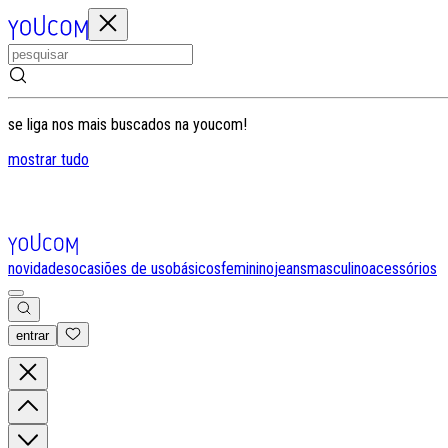
se liga nos mais buscados na youcom!
mostrar tudo
novidades
ocasiões de uso
básicos
feminino
jeans
masculino
acessórios
entrar
0