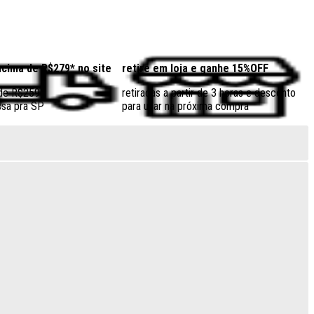
acima de R$279* no site
retire em loja e ganhe 15%OFF
 de R$259
retiradas a partir de 3 horas e desconto
sa pra SP
para usar na próxima compra