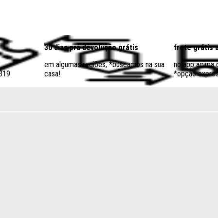
30 dias pra devolução grátis
frete grátis 
em algumas regiões, *buscamos na sua
no app acima
$319
casa!
*opção expres