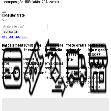
- composição: 80% latão, 20% zamak
consultar frete
consultar
não sei meu cep
parcelamento
10%OFF na
30 dias pra
frete grátis
retire em
sem juros
1ª compra
devolução
acima de
loja e ganhe
grátis
R$279* no
15%OFF
até 5x sem
cupom:
site
juros
PRIMEIRA10
em algumas
retiradas a
*parcela
*válido no
regiões,
no app acima
partir de 3
mínima de
site acima de
*buscamos
de R$259
horas e
R$40
R$319
na sua casa!
*opção
desconto
expressa pra
para usar na
SP
próxima
compra