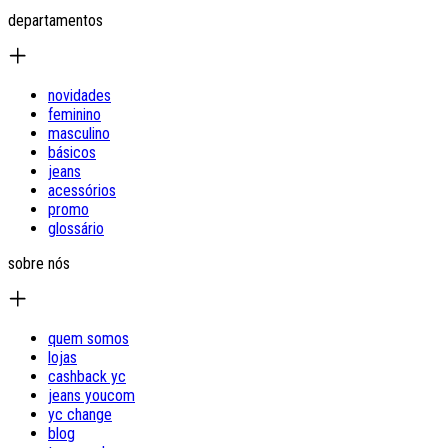
departamentos
novidades
feminino
masculino
básicos
jeans
acessórios
promo
glossário
sobre nós
quem somos
lojas
cashback yc
jeans youcom
yc change
blog