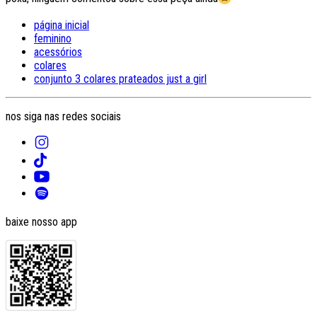
página inicial
feminino
acessórios
colares
conjunto 3 colares prateados just a girl
nos siga nas redes sociais
baixe nosso app