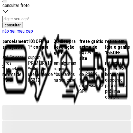
consultar frete
consultar
não sei meu cep
parcelamento
10%OFF na
30 dias pra
frete grátis
retire em
sem juros
1ª compra
devolução
acima de
loja e ganhe
grátis
R$279* no
15%OFF
até 5x sem
cupom:
site
juros
PRIMEIRA10
em algumas
retiradas a
*parcela
*válido no
regiões,
no app acima
partir de 3
mínima de
site acima de
*buscamos
de R$259
horas e
R$40
R$319
na sua casa!
*opção
desconto
expressa pra
para usar na
SP
próxima
compra