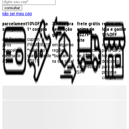
consultar
não sei meu cep
parcelamento
10%OFF na
30 dias pra
frete grátis
retire em
sem juros
1ª compra
devolução
acima de
loja e ganhe
grátis
R$279* no
15%OFF
até 5x sem
cupom:
site
juros
PRIMEIRA10
em algumas
retiradas a
*parcela
*válido no
regiões,
no app acima
partir de 3
mínima de
site acima de
*buscamos
de R$259
horas e
R$40
R$319
na sua casa!
*opção
desconto
expressa pra
para usar na
SP
próxima
compra