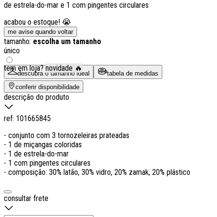
de estrela-do-mar e 1 com pingentes circulares
acabou o estoque! 😭
me avise quando voltar
tamanho:
escolha um tamanho
único
tem em loja?
novidade 🔥
descubra o tamanho ideal
tabela de medidas
conferir disponibilidade
descrição do produto
ref:
101665845
- conjunto com 3 tornozeleiras prateadas
- 1 de miçangas coloridas
- 1 de estrela-do-mar
- 1 com pingentes circulares
- composição: 30% latão, 30% vidro, 20% zamak, 20% plástico
consultar frete