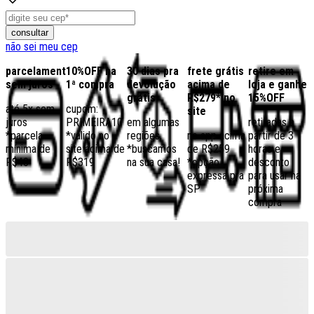
consultar
não sei meu cep
parcelamento
10%OFF na
30 dias pra
frete grátis
retire em
sem juros
1ª compra
devolução
acima de
loja e ganhe
grátis
R$279* no
15%OFF
até 5x sem
cupom:
site
juros
PRIMEIRA10
em algumas
retiradas a
*parcela
*válido no
regiões,
no app acima
partir de 3
mínima de
site acima de
*buscamos
de R$259
horas e
R$40
R$319
na sua casa!
*opção
desconto
expressa pra
para usar na
SP
próxima
compra