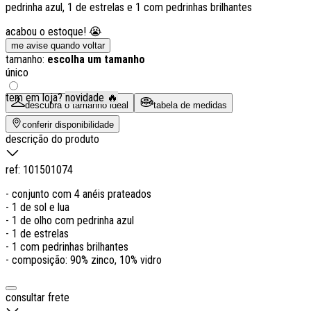
pedrinha azul, 1 de estrelas e 1 com pedrinhas brilhantes
acabou o estoque! 😭
me avise quando voltar
tamanho:
escolha um tamanho
único
tem em loja?
novidade 🔥
descubra o tamanho ideal
tabela de medidas
conferir disponibilidade
descrição do produto
ref:
101501074
- conjunto com 4 anéis prateados
- 1 de sol e lua
- 1 de olho com pedrinha azul
- 1 de estrelas
- 1 com pedrinhas brilhantes
- composição: 90% zinco, 10% vidro
consultar frete