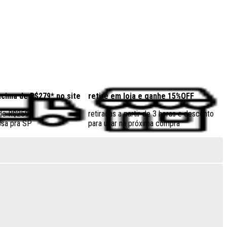
acima de R$279* no site
retire em loja e ganhe 15%OFF
 de R$259
retiradas a partir de 3 horas e desconto
sa pra SP
para usar na próxima compra