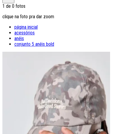
1
de
0
fotos
clique na foto pra dar zoom
página inicial
acessórios
anéis
conjunto 5 anéis bold