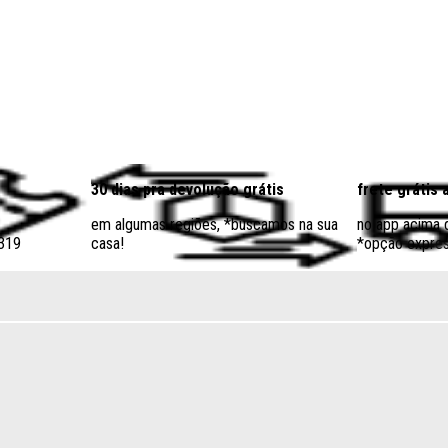
30 dias pra devolução grátis
frete grátis 
em algumas regiões, *buscamos na sua
no app acima
$319
casa!
*opção expres