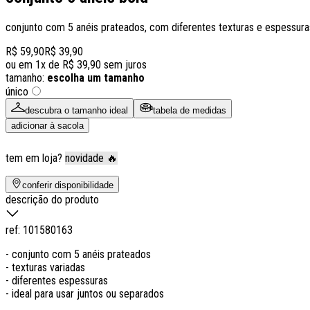
conjunto com 5 anéis prateados, com diferentes texturas e espessura
R$ 59,90
R$ 39,90
ou em
1
x de
R$ 39,90
sem juros
tamanho:
escolha um tamanho
único
descubra o tamanho ideal
tabela de medidas
adicionar à sacola
tem em loja?
novidade 🔥
conferir disponibilidade
descrição do produto
ref:
101580163
- conjunto com 5 anéis prateados
- texturas variadas
- diferentes espessuras
- ideal para usar juntos ou separados