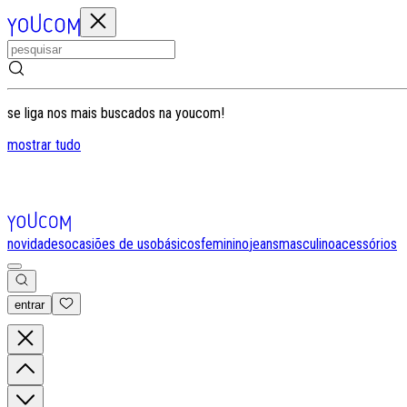
se liga nos mais buscados na youcom!
mostrar tudo
novidades
ocasiões de uso
básicos
feminino
jeans
masculino
acessórios
entrar
0