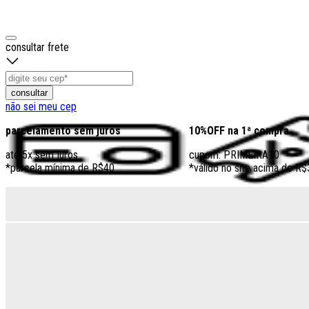
consultar frete
consultar
não sei meu cep
parcelamento sem juros
10%OFF na 1ª compra
até 5x sem juros
cupom: PRIMEIRA10
*parcela mínima de R$40
*válido no site acima de R