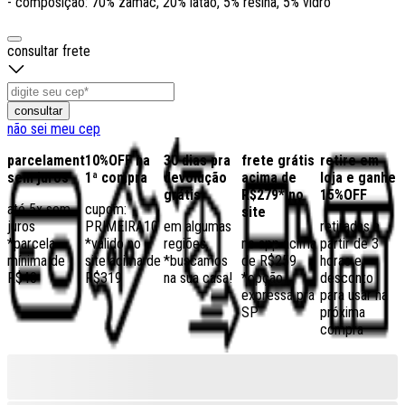
- composição: 70% zamac, 20% latão, 5% resina, 5% vidro
consultar frete
consultar
não sei meu cep
parcelamento
10%OFF na
30 dias pra
frete grátis
retire em
sem juros
1ª compra
devolução
acima de
loja e ganhe
grátis
R$279* no
15%OFF
até 5x sem
cupom:
site
juros
PRIMEIRA10
em algumas
retiradas a
*parcela
*válido no
regiões,
no app acima
partir de 3
mínima de
site acima de
*buscamos
de R$259
horas e
R$40
R$319
na sua casa!
*opção
desconto
expressa pra
para usar na
SP
próxima
compra