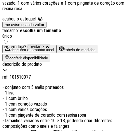
vazado, 1 com vários corações e 1 com pingente de coração com
resina rosa
acabou o estoque! 😭
me avise quando voltar
tamanho:
escolha um tamanho
único
tem em loja?
novidade 🔥
descubra o tamanho ideal
tabela de medidas
conferir disponibilidade
descrição do produto
ref:
101510077
- conjunto com 5 anéis prateados
- 1 liso
- 1 com brilho
- 1 com coração vazado
- 1 com vários corações
- 1 com pingente de coração com resina rosa
- tamanhos variados entre 10 e 18, podendo criar diferentes
composições como aneis e falanges