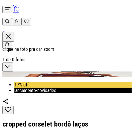
0
clique na foto pra dar zoom
1
de
0
fotos
17% off
lancamento-novidades
cropped corselet bordô laços