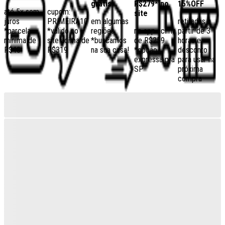
grátis
R$279* no
15%OFF
até 5x sem
cupom:
site
juros
PRIMEIRA10
em algumas
retiradas a
*parcela
*válido no
regiões,
no app acima
partir de 3
mínima de
site acima de
*buscamos
de R$259
horas e
R$40
R$319
na sua casa!
*opção
desconto
expressa pra
para usar na
SP
próxima
compra