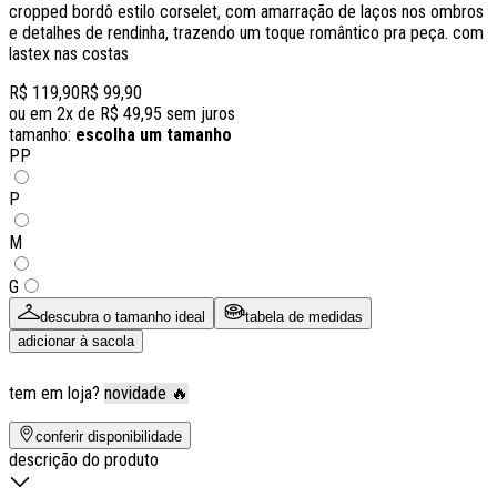
cropped bordô estilo corselet, com amarração de laços nos ombros
e detalhes de rendinha, trazendo um toque romântico pra peça. com
lastex nas costas
R$ 119,90
R$ 99,90
ou em
2
x de
R$ 49,95
sem juros
tamanho:
escolha um tamanho
PP
P
M
G
descubra o tamanho ideal
tabela de medidas
adicionar à sacola
tem em loja?
novidade 🔥
conferir disponibilidade
descrição do produto