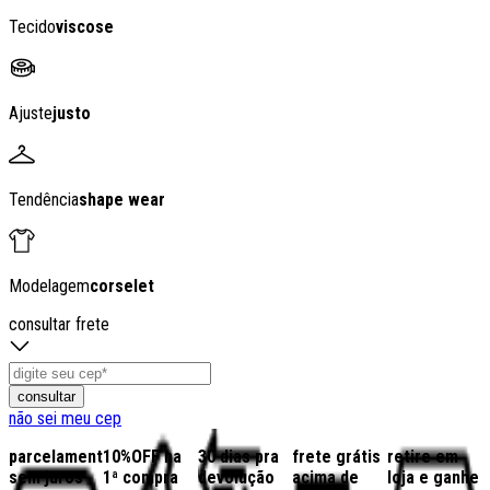
Tecido
viscose
Ajuste
justo
Tendência
shape wear
Modelagem
corselet
consultar frete
consultar
não sei meu cep
parcelamento
10%OFF na
30 dias pra
frete grátis
retire em
sem juros
1ª compra
devolução
acima de
loja e ganhe