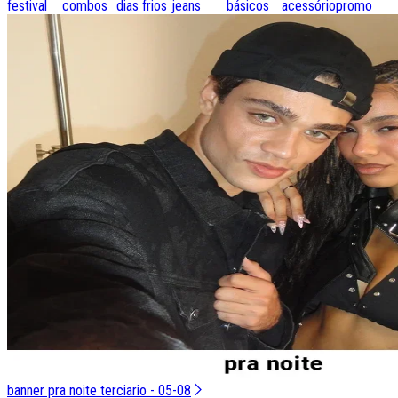
festival
combos
dias frios
jeans
básicos
acessórios
promo
banner pra noite terciario - 05-08