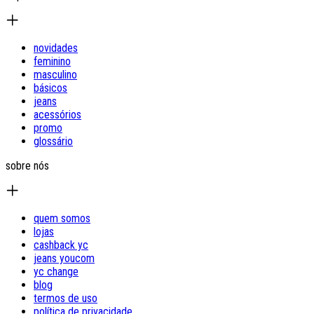
novidades
feminino
masculino
básicos
jeans
acessórios
promo
glossário
sobre nós
quem somos
lojas
cashback yc
jeans youcom
yc change
blog
termos de uso
política de privacidade