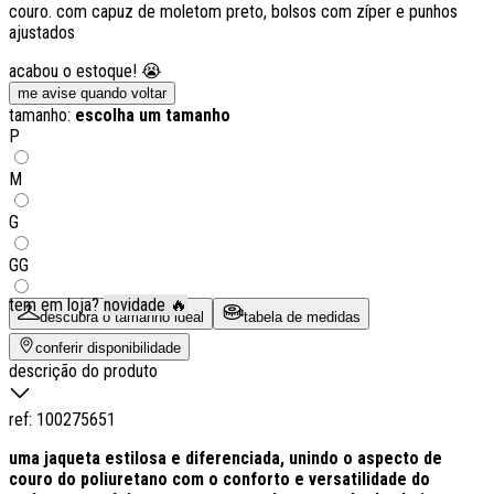
couro. com capuz de moletom preto, bolsos com zíper e punhos
ajustados
acabou o estoque! 😭
me avise quando voltar
tamanho:
escolha um tamanho
P
M
G
GG
tem em loja?
novidade 🔥
descubra o tamanho ideal
tabela de medidas
conferir disponibilidade
descrição do produto
ref:
100275651
uma jaqueta estilosa e diferenciada, unindo o aspecto de
couro do poliuretano com o conforto e versatilidade do