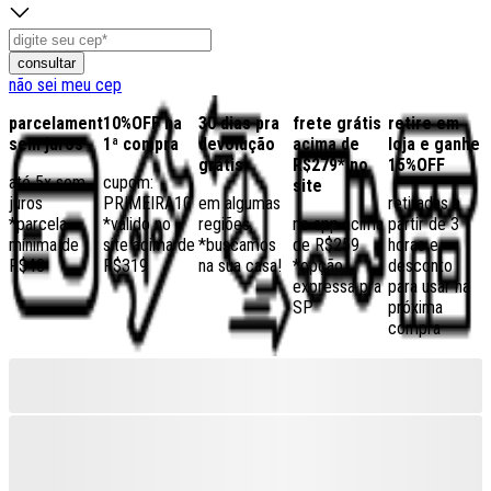
consultar
não sei meu cep
parcelamento
10%OFF na
30 dias pra
frete grátis
retire em
sem juros
1ª compra
devolução
acima de
loja e ganhe
grátis
R$279* no
15%OFF
até 5x sem
cupom:
site
juros
PRIMEIRA10
em algumas
retiradas a
*parcela
*válido no
regiões,
no app acima
partir de 3
mínima de
site acima de
*buscamos
de R$259
horas e
R$40
R$319
na sua casa!
*opção
desconto
expressa pra
para usar na
SP
próxima
compra