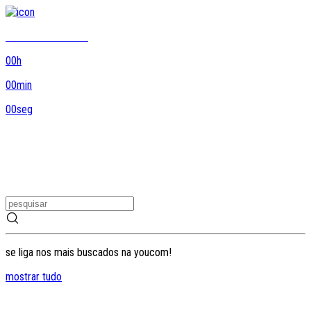
8DO8 termina em...
00
h
00
min
00
seg
se liga nos mais buscados na youcom!
mostrar tudo