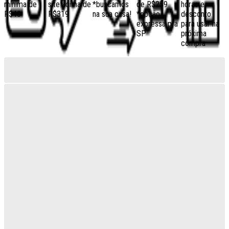
mínima de
site acima de
*buscamos
de R$259
horas e
R$40
R$319
na sua casa!
*opção
desconto
expressa pra
para usar na
SP
próxima
compra