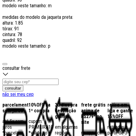
modelo veste tamanho: m
medidas do modelo da jaqueta preta:
altura: 1.85
tórax: 91
cintura: 78
quadril: 92
modelo veste tamanho: p
consultar frete
consultar
não sei meu cep
parcelamento
10%OFF na
30 dias pra
frete grátis
retire em
sem juros
1ª compra
devolução
acima de
loja e ganhe
grátis
R$279* no
15%OFF
até 5x sem
cupom:
site
juros
PRIMEIRA10
em algumas
retiradas a
*parcela
*válido no
regiões,
no app acima
partir de 3