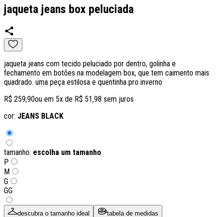
jaqueta jeans box peluciada
jaqueta jeans com tecido peluciado por dentro, golinha e
fechamento em botões na modelagem box, que tem caimento mais
quadrado. uma peça estilosa e quentinha pro inverno
R$ 259,90
ou em
5
x de
R$ 51,98
sem juros
cor:
JEANS BLACK
tamanho:
escolha um tamanho
P
M
G
GG
descubra o tamanho ideal
tabela de medidas