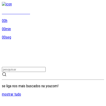
8DO8 termina em...
00
h
00
min
00
seg
se liga nos mais buscados na youcom!
mostrar tudo