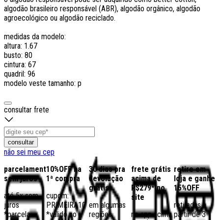
algodão brasileiro responsável (ABR), algodão orgânico, algodão
agroecológico ou algodão reciclado.
medidas da modelo:
altura: 1.67
busto: 80
cintura: 67
quadril: 96
modelo veste tamanho: p
consultar frete
consultar
não sei meu cep
parcelamento
10%OFF na
30 dias pra
frete grátis
retire em
sem juros
1ª compra
devolução
acima de
loja e ganhe
grátis
R$279* no
15%OFF
até 5x sem
cupom:
site
juros
PRIMEIRA10
em algumas
retiradas a
*parcela
*válido no
regiões,
no app acima
partir de 3