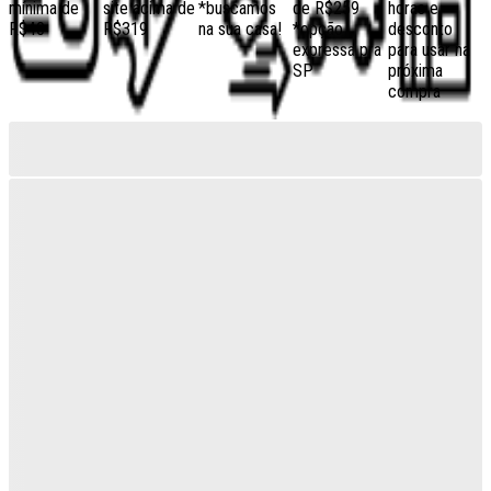
mínima de
site acima de
*buscamos
de R$259
horas e
R$40
R$319
na sua casa!
*opção
desconto
expressa pra
para usar na
SP
próxima
compra