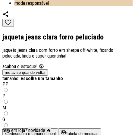
moda responsável
jaqueta jeans clara forro peluciado
jaqueta jeans clara com forro em sherpa off-white, ficando
peluciada, linda e super quentinha!
acabou o estoque! 😭
me avise quando voltar
tamanho:
escolha um tamanho
PP
P
M
G
tem em loja?
novidade 🔥
descubra o tamanho ideal
tabela de medidas