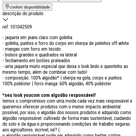
conferir disponibilidade
descrição do produto
ref:
101042509
- jaqueta em jeans claro com golinha
- golinha, punhos e forro do corpo em sherpa de pelinhos off-white
- mangas com forro em tecido
- bolsos grandes e quadrados na lateral
- fechamento em botões prateados
- uma jaqueta muito especial que deixa o look lindo e quentinho ao
mesmo tempo, além de combinar com tudo!
- composição: 100% algodão* | sherpa na gola, corpo e punhos:
100% poliéster | forro manga: 60% algodão, 40% poliéster
*seu look youcom com algodão responsável!
temos o compromisso com uma moda cada vez mais responsável e
queremos oferecer produtos com o menor impacto ambiental
possível, por isso, o algodão dos nossos produtos é adquirido como
algodão responsável: cultivado de forma mais sustentável, cuidando
do solo e da água e proporcionando condições de trabalho seguras
aos agricultores. incrível, né? (:
o algodão responsável pode ser adquirido como better cotton,