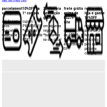
não sei meu cep
parcelamento
10%OFF na
30 dias pra
frete grátis
retire em
sem juros
1ª compra
devolução
acima de
loja e ganhe
grátis
R$279* no
15%OFF
até 5x sem
cupom:
site
juros
PRIMEIRA10
em algumas
retiradas a
*parcela
*válido no
regiões,
no app acima
partir de 3
mínima de
site acima de
*buscamos
de R$259
horas e
R$40
R$319
na sua casa!
*opção
desconto
expressa pra
para usar na
SP
próxima
compra