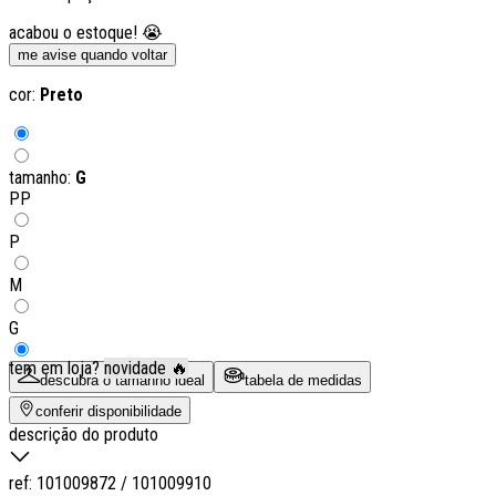
acabou o estoque! 😭
me avise quando voltar
cor:
Preto
tamanho:
G
PP
P
M
G
tem em loja?
novidade 🔥
descubra o tamanho ideal
tabela de medidas
conferir disponibilidade
descrição do produto
ref:
101009872 / 101009910