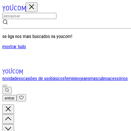
se liga nos mais buscados na youcom!
mostrar tudo
novidades
ocasiões de uso
básicos
feminino
jeans
masculino
acessórios
entrar
0