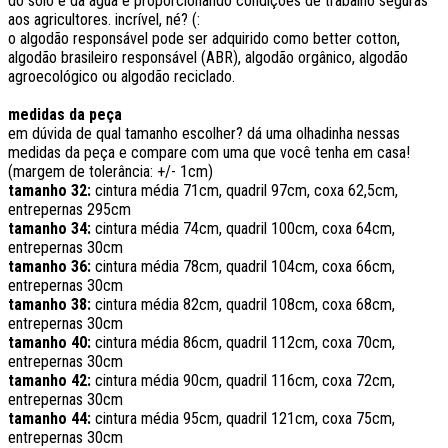
do solo e da água e proporcionando condições de trabalho seguras
aos agricultores. incrível, né? (:
o algodão responsável pode ser adquirido como better cotton,
algodão brasileiro responsável (ABR), algodão orgânico, algodão
agroecológico ou algodão reciclado.
medidas da peça
em dúvida de qual tamanho escolher? dá uma olhadinha nessas
medidas da peça e compare com uma que você tenha em casa!
(margem de tolerância: +/- 1cm)
tamanho 32:
cintura média 71cm, quadril 97cm, coxa 62,5cm,
entrepernas 295cm
tamanho 34:
cintura média 74cm, quadril 100cm, coxa 64cm,
entrepernas 30cm
tamanho 36:
cintura média 78cm, quadril 104cm, coxa 66cm,
entrepernas 30cm
tamanho 38:
cintura média 82cm, quadril 108cm, coxa 68cm,
entrepernas 30cm
tamanho 40:
cintura média 86cm, quadril 112cm, coxa 70cm,
entrepernas 30cm
tamanho 42:
cintura média 90cm, quadril 116cm, coxa 72cm,
entrepernas 30cm
tamanho 44:
cintura média 95cm, quadril 121cm, coxa 75cm,
entrepernas 30cm