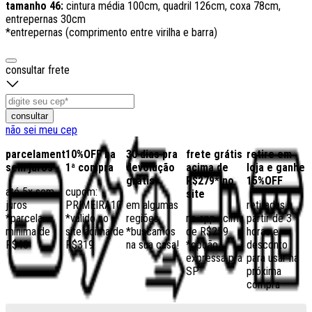
tamanho 46:
cintura média 100cm, quadril 126cm, coxa 78cm,
entrepernas 30cm
*entrepernas (comprimento entre virilha e barra)
consultar frete
consultar
não sei meu cep
parcelamento
10%OFF na
30 dias pra
frete grátis
retire em
sem juros
1ª compra
devolução
acima de
loja e ganhe
grátis
R$279* no
15%OFF
até 5x sem
cupom:
site
juros
PRIMEIRA10
em algumas
retiradas a
*parcela
*válido no
regiões,
no app acima
partir de 3
mínima de
site acima de
*buscamos
de R$259
horas e
R$40
R$319
na sua casa!
*opção
desconto
expressa pra
para usar na
SP
próxima
compra