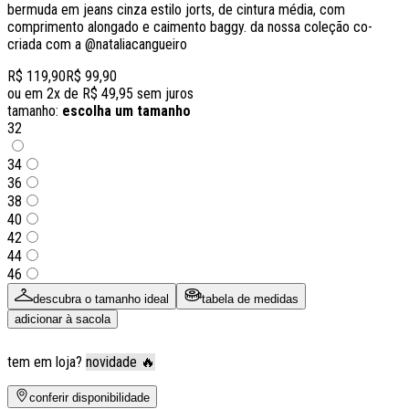
bermuda em jeans cinza estilo jorts, de cintura média, com
comprimento alongado e caimento baggy. da nossa coleção co-
criada com a @nataliacangueiro
R$ 119,90
R$ 99,90
ou em
2
x de
R$ 49,95
sem juros
tamanho:
escolha um tamanho
32
34
36
38
40
42
44
46
descubra o tamanho ideal
tabela de medidas
adicionar à sacola
tem em loja?
novidade 🔥
conferir disponibilidade