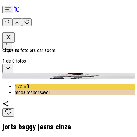
0
clique na foto pra dar zoom
1
de
0
fotos
17% off
moda responsável
jorts baggy jeans cinza