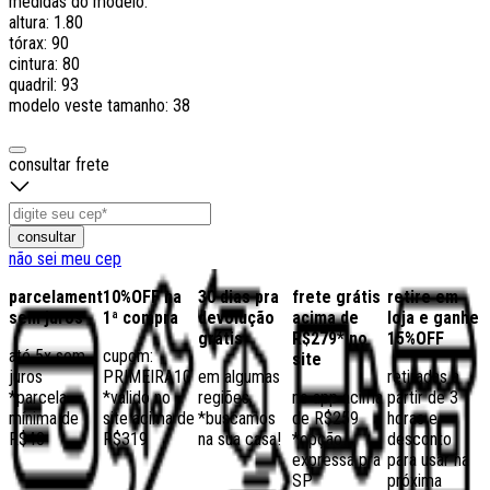
medidas do modelo:
altura: 1.80
tórax: 90
cintura: 80
quadril: 93
modelo veste tamanho: 38
consultar frete
consultar
não sei meu cep
parcelamento
10%OFF na
30 dias pra
frete grátis
retire em
sem juros
1ª compra
devolução
acima de
loja e ganhe
grátis
R$279* no
15%OFF
até 5x sem
cupom:
site
juros
PRIMEIRA10
em algumas
retiradas a
*parcela
*válido no
regiões,
no app acima
partir de 3
mínima de
site acima de
*buscamos
de R$259
horas e
R$40
R$319
na sua casa!
*opção
desconto
expressa pra
para usar na
SP
próxima