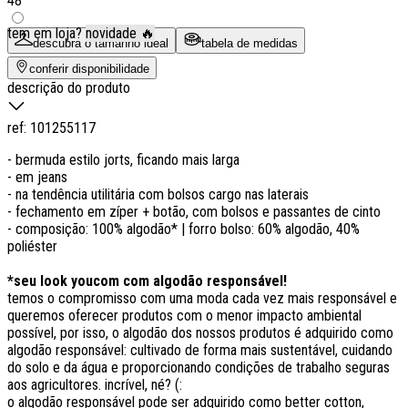
48
tem em loja?
novidade 🔥
descubra o tamanho ideal
tabela de medidas
conferir disponibilidade
descrição do produto
ref:
101255117
- bermuda estilo jorts, ficando mais larga
- em jeans
- na tendência utilitária com bolsos cargo nas laterais
- fechamento em zíper + botão, com bolsos e passantes de cinto
- composição: 100% algodão* | forro bolso: 60% algodão, 40%
poliéster
*seu look youcom com algodão responsável!
temos o compromisso com uma moda cada vez mais responsável e
queremos oferecer produtos com o menor impacto ambiental
possível, por isso, o algodão dos nossos produtos é adquirido como
algodão responsável: cultivado de forma mais sustentável, cuidando
do solo e da água e proporcionando condições de trabalho seguras
aos agricultores. incrível, né? (:
o algodão responsável pode ser adquirido como better cotton,