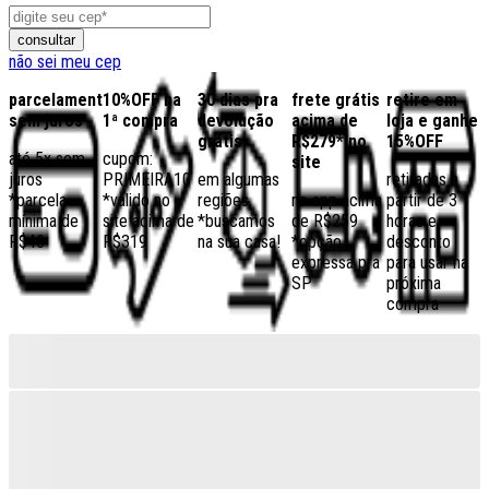
consultar
não sei meu cep
parcelamento
10%OFF na
30 dias pra
frete grátis
retire em
sem juros
1ª compra
devolução
acima de
loja e ganhe
grátis
R$279* no
15%OFF
até 5x sem
cupom:
site
juros
PRIMEIRA10
em algumas
retiradas a
*parcela
*válido no
regiões,
no app acima
partir de 3
mínima de
site acima de
*buscamos
de R$259
horas e
R$40
R$319
na sua casa!
*opção
desconto
expressa pra
para usar na
SP
próxima
compra