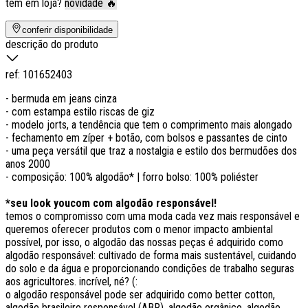
tem em loja?
novidade 🔥
conferir disponibilidade
descrição do produto
ref:
101652403
- bermuda em jeans cinza
- com estampa estilo riscas de giz
- modelo jorts, a tendência que tem o comprimento mais alongado
- fechamento em zíper + botão, com bolsos e passantes de cinto
- uma peça versátil que traz a nostalgia e estilo dos bermudões dos
anos 2000
- composição: 100% algodão* | forro bolso: 100% poliéster
*seu look youcom com algodão responsável!
temos o compromisso com uma moda cada vez mais responsável e
queremos oferecer produtos com o menor impacto ambiental
possível, por isso, o algodão das nossas peças é adquirido como
algodão responsável: cultivado de forma mais sustentável, cuidando
do solo e da água e proporcionando condições de trabalho seguras
aos agricultores. incrível, né? (:
o algodão responsável pode ser adquirido como better cotton,
algodão brasileiro responsável (ABR), algodão orgânico, algodão