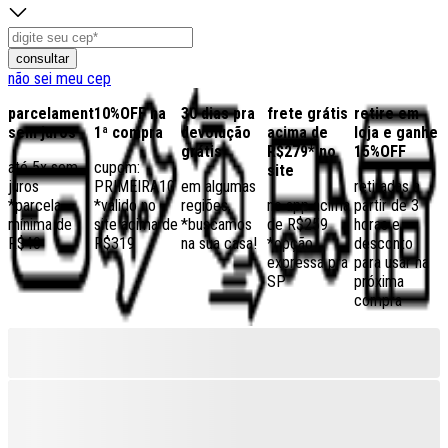
consultar
não sei meu cep
parcelamento
10%OFF na
30 dias pra
frete grátis
retire em
sem juros
1ª compra
devolução
acima de
loja e ganhe
grátis
R$279* no
15%OFF
até 5x sem
cupom:
site
juros
PRIMEIRA10
em algumas
retiradas a
*parcela
*válido no
regiões,
no app acima
partir de 3
mínima de
site acima de
*buscamos
de R$259
horas e
R$40
R$319
na sua casa!
*opção
desconto
expressa pra
para usar na
SP
próxima
compra