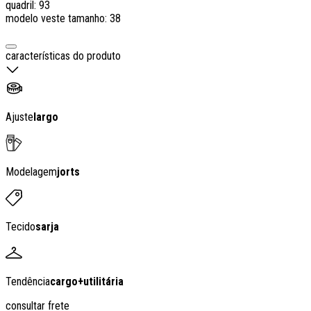
quadril: 93
modelo veste tamanho: 38
características do produto
Ajuste
largo
Modelagem
jorts
Tecido
sarja
Tendência
cargo
+
utilitária
consultar frete