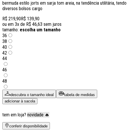
bermuda estilo jorts em sarja tom areia, na tendência utilitária, tendo
diversos bolsos cargo
R$ 219,90
R$ 139,90
ou em
3
x de
R$ 46,63
sem juros
tamanho:
escolha um tamanho
36
38
40
42
44
46
48
descubra o tamanho ideal
tabela de medidas
adicionar à sacola
tem em loja?
novidade 🔥
conferir disponibilidade