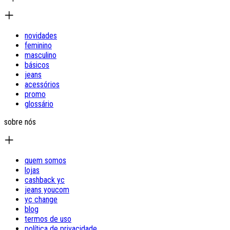
novidades
feminino
masculino
básicos
jeans
acessórios
promo
glossário
sobre nós
quem somos
lojas
cashback yc
jeans youcom
yc change
blog
termos de uso
política de privacidade