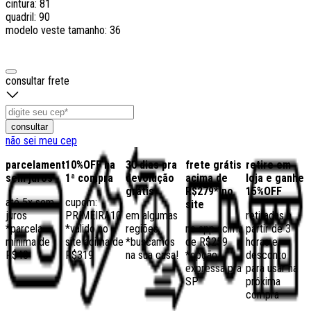
cintura: 81
quadril: 90
modelo veste tamanho: 36
consultar frete
consultar
não sei meu cep
parcelamento
10%OFF na
30 dias pra
frete grátis
retire em
sem juros
1ª compra
devolução
acima de
loja e ganhe
grátis
R$279* no
15%OFF
até 5x sem
cupom:
site
juros
PRIMEIRA10
em algumas
retiradas a
*parcela
*válido no
regiões,
no app acima
partir de 3
mínima de
site acima de
*buscamos
de R$259
horas e
R$40
R$319
na sua casa!
*opção
desconto
expressa pra
para usar na
SP
próxima
compra