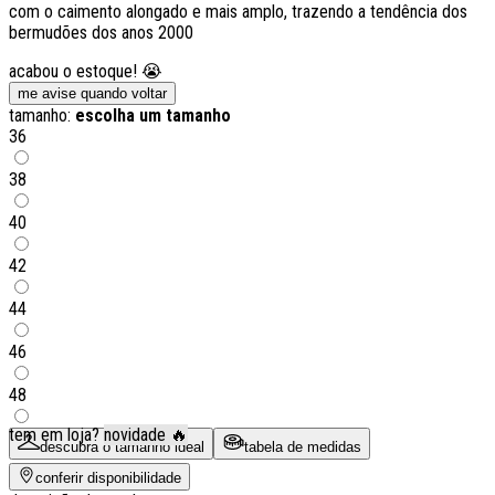
com o caimento alongado e mais amplo, trazendo a tendência dos
bermudões dos anos 2000
acabou o estoque! 😭
me avise quando voltar
tamanho:
escolha um tamanho
36
38
40
42
44
46
48
tem em loja?
novidade 🔥
descubra o tamanho ideal
tabela de medidas
conferir disponibilidade